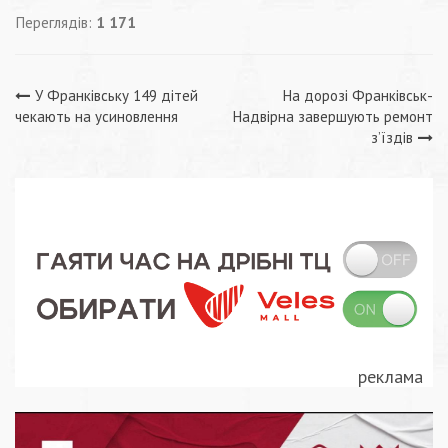
Переглядів:
1 171
Навігація
У Франківську 149 дітей
На дорозі Франківськ-
чекають на усиновлення
Надвірна завершують ремонт
записів
з’їздів