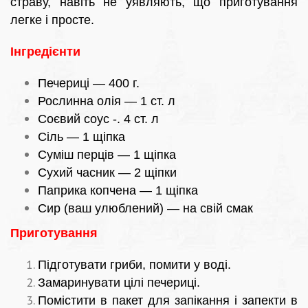
страву, навіть не уявляють, що приготування
легке і просте.
Інгредієнти
Печериці — 400 г.
Рослинна олія — 1 ст. л
Соєвий соус -. 4 ст. л
Сіль — 1 щіпка
Суміш перців — 1 щіпка
Сухий часник — 2 щіпки
Паприка копчена — 1 щіпка
Сир (ваш улюблений) — на свій смак
Приготування
Підготувати гриби, помити у воді.
Замаринувати цілі печериці.
Помістити в пакет для запікання і запекти в