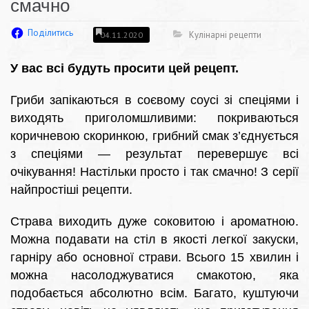
смачно
Поділитись
Кулінарні рецепти
04.11.2020
У вас всі будуть просити цей рецепт.
Гриби запікаються в соєвому соусі зі спеціями і
виходять приголомшливими: покриваються
коричневою скоринкою, грибний смак з’єднується
з спеціями — результат перевершує всі
очікування! Настільки просто і так смачно! З серії
найпростіші рецепти.
Страва виходить дуже соковитою і ароматною.
Можна подавати на стіл в якості легкої закуски,
гарніру або основної страви. Всього 15 хвилин і
можна насолоджуватися смакотою, яка
подобається абсолютно всім. Багато, куштуючи