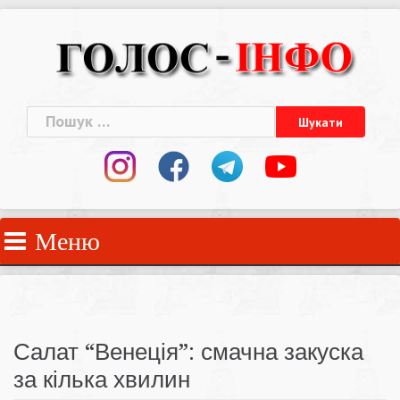
Skip
to
content
Пошук:
Меню
Салат “Венеція”: смачна закуска
за кілька хвилин