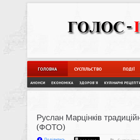
Skip
to
content
ГОЛОВНА
СУСПІЛЬСТВО
ПОДІЇ
АНОНСИ
ЕКОНОМІКА
ЗДОРОВ`Я
КУЛІНАРНІ РЕЦЕПТ
Руслан Марцінків традиційн
(ФОТО)
Поділитись