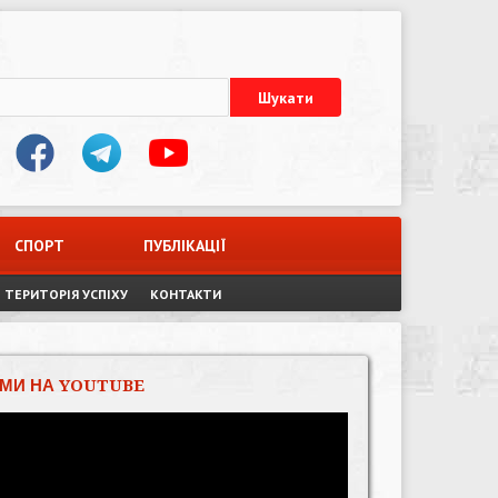
СПОРТ
ПУБЛІКАЦІЇ
ТЕРИТОРІЯ УСПІХУ
КОНТАКТИ
МИ НА YOUTUBE
Відеопрогравач