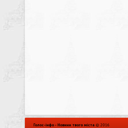
Голос-інфо - Новини твого міста
© 2016