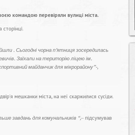
своєю командою перевіряли вулиці міста.
 сторінці.
ийшли . Сьогодні чорна п’ятниця зосередилась
евичів. Заїхали на територію ліцею ім.
портивний майданчик для мікрорайону”-,
вір’я мешканки міста, на неї скаржилися сусіди.
ьше завдань для комунальників “,
– підсумував