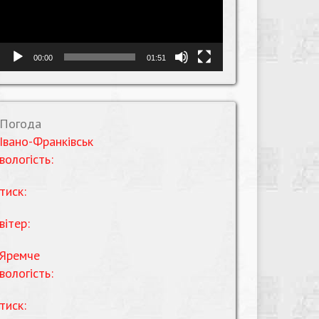
00:00
01:51
Погода
Івано-Франківськ
вологість:
тиск:
вітер:
Яремче
вологість:
тиск: