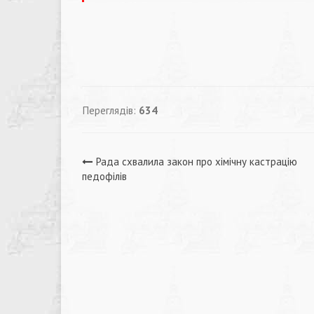
Переглядів:
634
Навігація
Рада схвалила закон про хімічну кастрацію
педофілів
записів