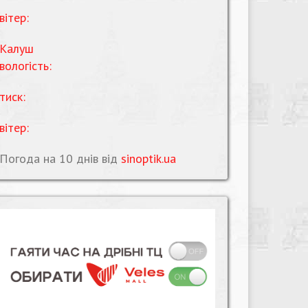
вітер:
Калуш
вологість:
тиск:
вітер:
Погода на 10 днів від
sinoptik.ua