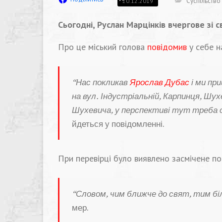
Суспільство
20.12.2019
Сьогодні, Руслан Марцінків вчергове зі 
Про це міський голова
повідомив
у себе на
“Нас покликав
Ярослав Дубас
і ми пр
на вул. Індустріальній, Карпинця, Шух
Шухевича, у перспективі тут треба с
йдеться у повідомленні.
При перевірці було виявлено засмічене под
“Словом, чим ближче до свят, тим біл
мер.