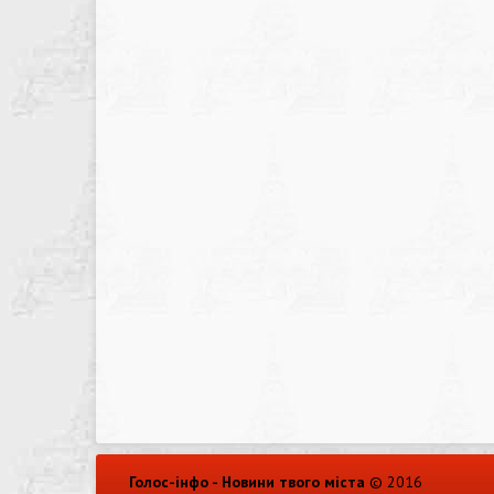
Голос-інфо - Новини твого міста
© 2016