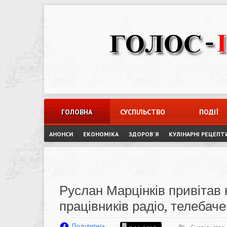
Skip
to
content
ГОЛОВНА
СУСПІЛЬСТВО
ПОДІЇ
АНОНСИ
ЕКОНОМІКА
ЗДОРОВ`Я
КУЛІНАРНІ РЕЦЕПТ
Руслан Марцінків привітав
працівників радіо, телебач
Поділитись