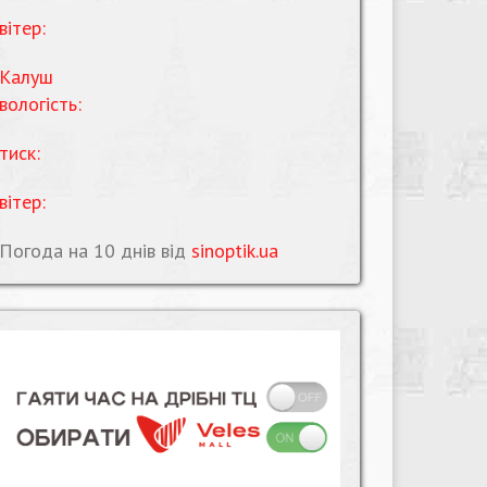
вітер:
Калуш
вологість:
тиск:
вітер:
Погода на 10 днів від
sinoptik.ua