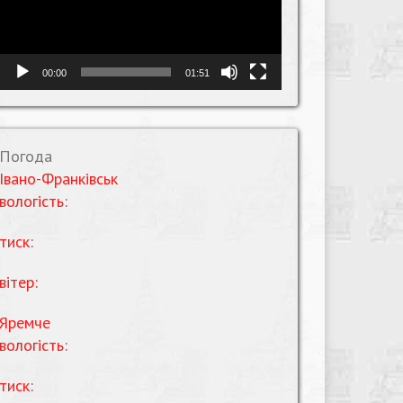
00:00
01:51
Погода
Івано-Франківськ
вологість:
тиск:
вітер:
Яремче
вологість:
тиск: