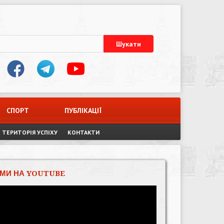
СПОРТ
ПУБЛІКАЦІЇ
ТЕРИТОРІЯ УСПІХУ
КОНТАКТИ
МИ НА YOUTUBE
Відеопрогравач