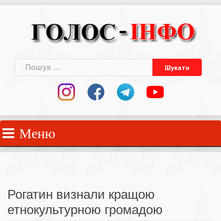
Skip
to
content
Пошук:
Меню
Рогатин визнали кращою
етнокультурною громадою