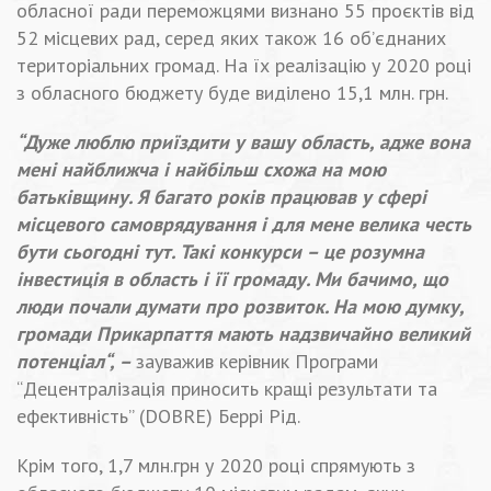
обласної ради переможцями визнано 55 проєктів від
52 місцевих рад, серед яких також 16 об’єднаних
територіальних громад. На їх реалізацію у 2020 році
з обласного бюджету буде виділено 15,1 млн. грн.
“Дуже люблю приїздити у вашу область, адже вона
мені найближча і найбільш схожа на мою
батьківщину. Я багато років працював у сфері
місцевого самоврядування і для мене велика честь
бути сьогодні тут. Такі конкурси – це розумна
інвестиція в область і її громаду. Ми бачимо, що
люди почали думати про розвиток. На мою думку,
громади Прикарпаття мають надзвичайно великий
потенціал“, –
зауважив керівник Програми
“Децентралізація приносить кращі результати та
ефективність” (DOBRE) Беррі Рід.
Крім того, 1,7 млн.грн у 2020 році спрямують з