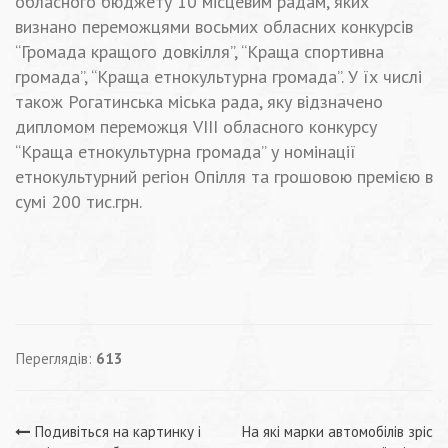
обласного бюджету 10 місцевим радам, яких
визнано переможцями восьмих обласних конкурсів
“Громада кращого довкілля”, “Краща спортивна
громада”, “Краща етнокультурна громада”. У їх числі
також Рогатинська міська рада, яку відзначено
дипломом переможця VIII обласного конкурсу
“Краща етнокультурна громада” у номінації
етнокультурний регіон Опілля та грошовою премією в
сумі 200 тис.грн.
Переглядів:
613
Навігація
Подивіться на картинку і
На які марки автомобілів зріс