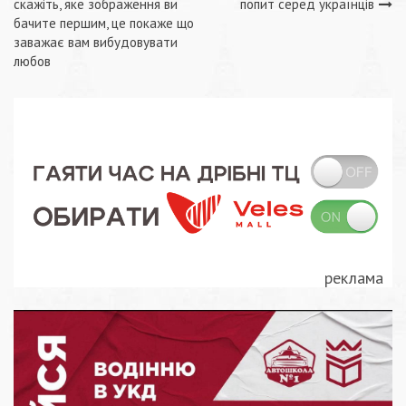
скажіть, яке зображення ви
попит серед українців
записів
бачите першим, це покаже що
заважає вам вибудовувати
любов