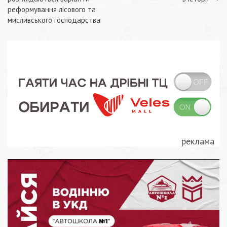
записів
реформування лісового та
мисливського господарства