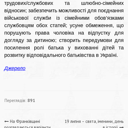
трудових/службових та шлюбно-сімейних
відносин; забезпечить можливості для поєднання
військової служби із сімейними обов’язками
службовцям обох статей; усуне обмеження, що
порушують права чоловіка на відпустку для
догляду за дитиною; створить передумови для
посилення ролі батька у вихованні дітей та
розвитку відповідального батьківства в Україні.
Джерело
Переглядів:
891
Навігація
На Франківщині
19 липня – свята, іменини, день
розглядаються варіанти
в історії