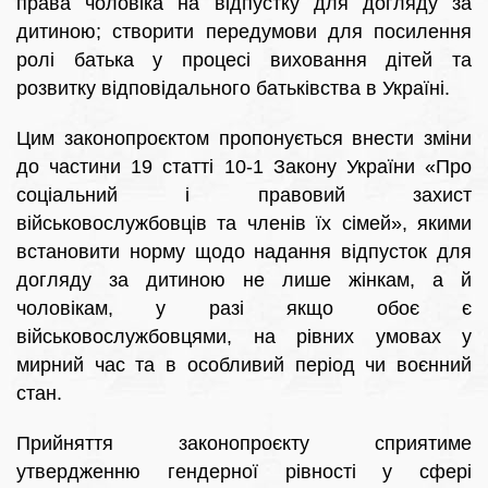
права чоловіка на відпустку для догляду за
дитиною; створити передумови для посилення
ролі батька у процесі виховання дітей та
розвитку відповідального батьківства в Україні.
Цим законопроєктом пропонується внести зміни
до частини 19 статті 10-1 Закону України «Про
соціальний і правовий захист
військовослужбовців та членів їх сімей», якими
встановити норму щодо надання відпусток для
догляду за дитиною не лише жінкам, а й
чоловікам, у разі якщо обоє є
військовослужбовцями, на рівних умовах у
мирний час та в особливий період чи воєнний
стан.
Прийняття законопроєкту сприятиме
утвердженню гендерної рівності у сфері