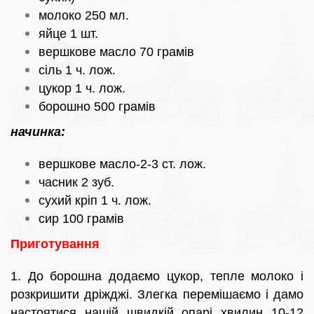
молоко 250 мл.
яйце 1 шт.
вершкове масло 70 грамів
сіль 1 ч. лож.
цукор 1 ч. лож.
борошно 500 грамів
начинка:
вершкове масло-2-3 ст. лож.
часник 2 зуб.
сухий кріп 1 ч. лож.
сир 100 грамів
Приготування
1. До борошна додаємо цукор, тепле молоко і
розкришити дріжджі. Злегка перемішаємо і дамо
настоятися нашій швидкій опарі хвилин 10-12