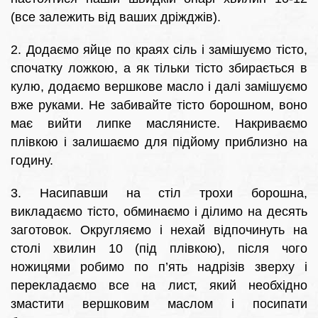
(все залежить від ваших дріжджів).
2. Додаємо яйце по краях сіль і замішуємо тісто,
спочатку ложкою, а як тільки тісто збирається в
кулю, додаємо вершкове масло і далі замішуємо
вже руками. Не забивайте тісто борошном, воно
має вийти липке маслянисте. Накриваємо
плівкою і залишаємо для підйому приблизно на
годину.
3. Насипавши на стіл трохи борошна,
викладаємо тісто, обминаємо і ділимо на десять
заготовок. Округляємо і нехай відпочинуть на
столі хвилин 10 (під плівкою), після чого
ножицями робимо по п’ять надрізів зверху і
перекладаємо все на лист, який необхідно
змастити вершковим маслом і посипати