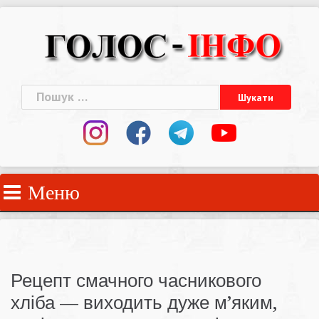
Skip
to
content
Пошук:
Меню
Рецепт смачного часникового
хліба — виходить дуже м’яким,