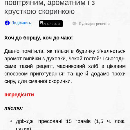
повітряним, ароматним і з
хрусткою скоринкою
Поділитись
Кулінарні рецепти
09.07.2020
Хоч до борщу, хоч до чаю!
Давно помітила, як тільки в будинку з’являється
аромат випічки з духовки, чекай гостей! І сьогодні
саме такий рецепт, часниковий хліб з цікавим
способом приготування! Та ще й додамо трохи
сиру, для смачної скоринки.
Інгредієнти
тісто:
дріжджі пресовані 15 грамів (1,5 ч. лож.
сухих)