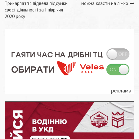
Навігація
Прикарпаття підвела підсумки
можна класти на ліжко
записів
своєї діяльності за І півріччя
2020 року