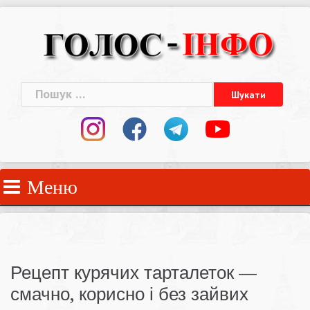
Skip
to
content
Пошук:
Меню
Рецепт курячих тарталеток —
смачно, корисно і без зайвих