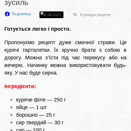
зусиль
Поділитись
Кулінарні рецепти
05.04.2020
Готується легко і просто.
Пропонуємо рецепт дуже смачної страви. Це
курячі тарталетки. Їх зручно брати з собою в
дорогу. Можна з’їсти під час перекусу або на
вечерю. Начинку можна використовувати будь-
яку. У нас буде сирна.
Інгредієнти:
куряче філе — 250 г
яйце — 1 шт
борошно — 25 г
сир твердий — 30 г
сир — 100 г