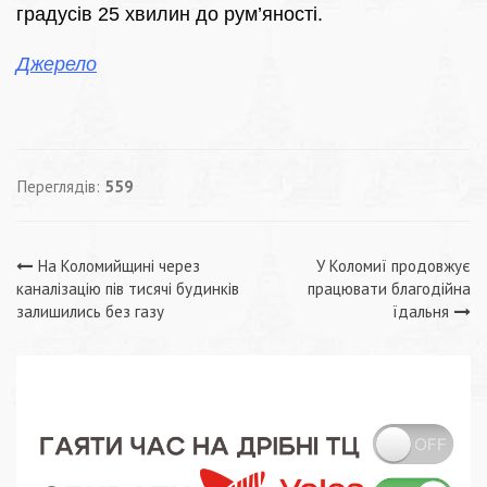
градусів 25 хвилин до рум’яності.
Джерело
Переглядів:
559
Навігація
На Коломийщині через
У Коломиї продовжує
каналізацію пів тисячі будинків
працювати благодійна
записів
залишились без газу
їдальня