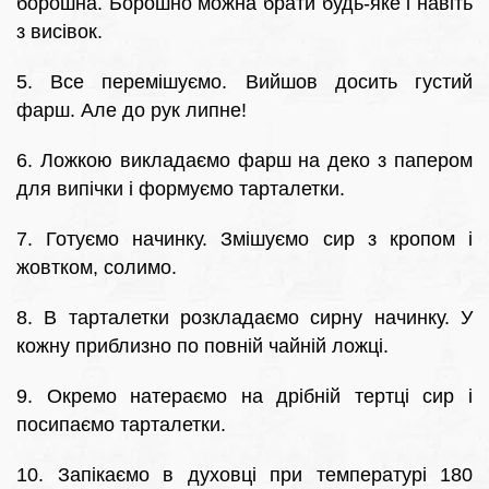
борошна. Борошно можна брати будь-яке і навіть
з висівок.
5. Все перемішуємо. Вийшов досить густий
фарш. Але до рук липне!
6. Ложкою викладаємо фарш на деко з папером
для випічки і формуємо тарталетки.
7. Готуємо начинку. Змішуємо сир з кропом і
жовтком, солимо.
8. В тарталетки розкладаємо сирну начинку. У
кожну приблизно по повній чайній ложці.
9. Окремо натераємо на дрібній тертці сир і
посипаємо тарталетки.
10. Запікаємо в духовці при температурі 180