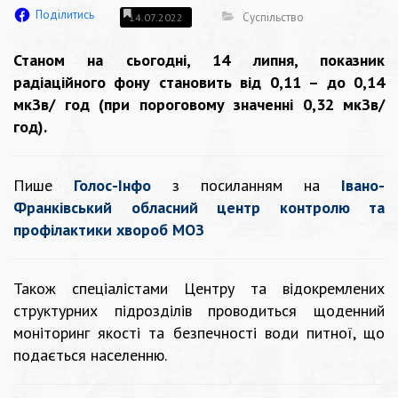
Поділитись
Суспільство
14.07.2022
Станом на сьогодні, 14 липня, показник
радіаційного фону становить від 0,11 – до 0,14
мкЗв/ год (при пороговому значенні 0,32 мкЗв/
год).
Пише
Голос-Інфо
з посиланням на
Івано-
Франківський обласний центр контролю та
профілактики хвороб МОЗ
Також спеціалістами Центру та відокремлених
структурних підрозділів проводиться щоденний
моніторинг якості та безпечності води питної, що
подається населенню.