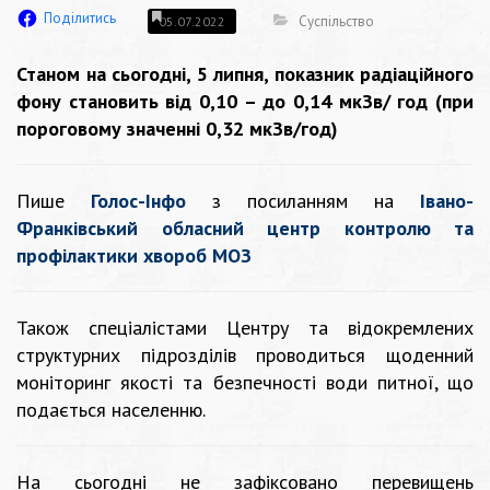
Поділитись
Суспільство
05.07.2022
Станом на сьогодні, 5 липня, показник радіаційного
фону становить від 0,10 – до 0,14 мкЗв/ год (при
пороговому значенні 0,32 мкЗв/год)
Пише
Голос-Інфо
з посиланням на
Івано-
Франківський обласний центр контролю та
профілактики хвороб МОЗ
Також спеціалістами Центру та відокремлених
структурних підрозділів проводиться щоденний
моніторинг якості та безпечності води питної, що
подається населенню.
На сьогодні не зафіксовано перевищень