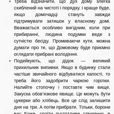
Треба відзначити, що дух дому злегка
схиблений на чистоті і порядку. І краще буде,
якщо домочадці стануть завжди
підтримувати затишок у власному домі.
Вважається особливо вигідним, коли при
прибиранні, людина подумки веде з
сутністю бесіду. Промиваючи кути, можна
думати про те, що Домовому буде приємно
оглядати прибрані володіння.
Подейкують, що дідок — великий
прихильник випивки. Якщо в будинку стали
частіше звичайного відбуватися капості, то
треба його задобрити чаркою горілки.
Налийте стопочку і поставте чим вище.
Закуска обов’язкове явище. Це можуть бути
цукерки або хлібець. Все це слід залишити
дня на три. А потім прибрати. Тільки, борони
вас Боже, споїти пустотливе створіння, в