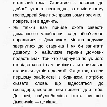
вітальний текст. Ставитися з повагою до
доброї сутності нескладно, зате містичному
господареві буде по-справжньому приємно, і
повірте, він віддячить.
Як тільки вам прийде охота завести
домашнього улюбленця, слід обов’язково
порадитися з Домовиком. Можна подумки
звернутися до старичка і як би запитати
дозволу. У найближчі терміни Домовик
подасть знак. Той хто звернувся почує його
стовідсотково і сам вирішить чи прихильно
ставиться сутність до затії. Якщо так, то при
першому знайомстві з будинком, потрібно
сказати слова, що відносяться до
господаря, мовляв, цей презент для тебе.
До речі, найулюбленіша істота нинішніх
Дмовичків — це кішка.