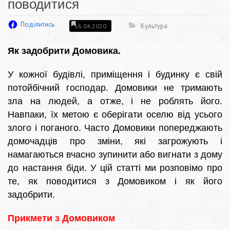
поводитися
Поділитись
Культура
16.04.2020
Як задобрити Домовика.
У кожної будівлі, приміщення і будинку є свій
потойбічний господар. Домовики не тримають
зла на людей, а отже, і не роблять його.
Навпаки, їх метою є оберігати оселю від усього
злого і поганого. Часто Домовики попереджають
домочадців про зміни, які загрожують і
намагаються вчасно зупинити або вигнати з дому
до настання біди. У цій статті ми розповімо про
те, як поводитися з Домовиком і як його
задобрити.
Прикмети з Домовиком