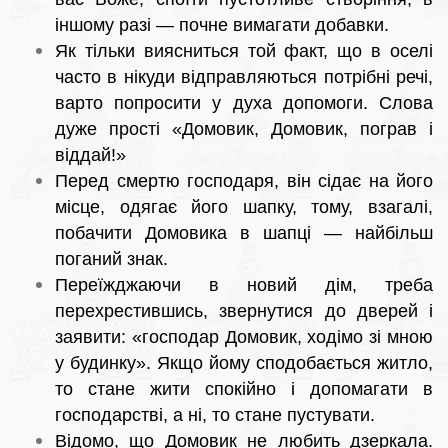
іншому разі — почне вимагати добавки.
Як тільки виясниться той факт, що в оселі
часто в нікуди відправляються потрібні речі,
варто попросити у духа допомоги. Слова
дуже прості «Домовик, Домовик, пограв і
віддай!»
Перед смертю господаря, він сідає на його
місце, одягає його шапку, тому, взагалі,
побачити Домовика в шапці — найбільш
поганий знак.
Переїжджаючи в новий дім, треба
перехрестившись, звернутися до дверей і
заявити: «господар Домовик, ходімо зі мною
у будинку». Якщо йому сподобається житло,
то стане жити спокійно і допомагати в
господарстві, а ні, то стане пустувати.
Відомо, що Домовик не любить дзеркала.