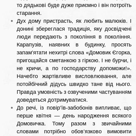
то дядькові буде дуже приємно і він потроїть
старання.
Дух дому пристрасть, як любить малюків. І
донині збереглася традиція, яку досвідчені
люди передають з покоління в покоління.
Карапузів, наявних в будинку, просять
запам’ятати нехитрі слова «Домовик Єгорка,
пригощайся сметанкою з гіркою. І не бурчи, і
не кричи, а по господарству допоможи!».
Начебто жартівливе висловлювання, але
потойбічний дідусь швидко тане від нього.
Правда умовність з озвученими частуванням
доведеться дотримуватися.
До речі, із повір’їв-забобонів випливає, що
перше квітня — день народження всякого
Домовичка. Тому разом з звичайними
словами потрібно обов’язково вимовити