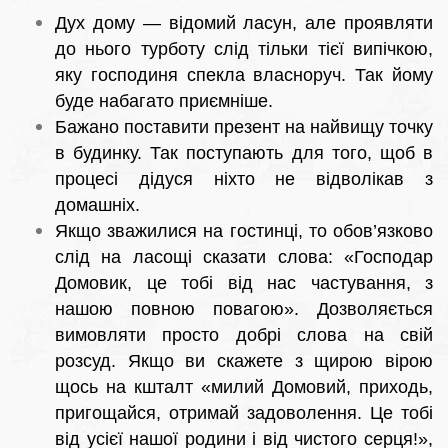
Дух дому — відомий ласун, але проявляти
до нього турботу слід тільки тієї випічкою,
яку господиня спекла власноруч. Так йому
буде набагато приємніше.
Бажано поставити презент на найвищу точку
в будинку. Так поступають для того, щоб в
процесі дідуся ніхто не відволікав з
домашніх.
Якщо зважилися на гостинці, то обов’язково
слід на ласощі сказати слова: «Господар
Домовик, це тобі від нас частування, з
нашою повною повагою». Дозволяється
вимовляти просто добрі слова на свій
розсуд. Якщо ви скажете з щирою вірою
щось на кшталт «милий Домовий, приходь,
пригощайся, отримай задоволення. Це тобі
від усієї нашої родини і від чистого серця!»,