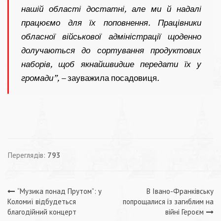
нашій області достатні, але ми й надалі
працюємо для їх поповнення. Працівники
обласної військової адміністрації щоденно
долучаються до сортування продуктових
наборів, щоб якнайшвидше передати їх у
громади”, –
зауважила посадовиця
.
Переглядів:
793
Навігація
“Музика понад Прутом”: у
В Івано-Франківську
Коломиї відбудеться
попрощалися із загиблим на
записів
благодійний концерт
війні Героєм