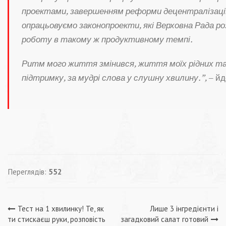
проектами, завершенням реформи децентралізації
опрацьовуємо законопроекти, які Верховна Рада р
роботу в такому ж продуктивному темпі.
Ритм мого життя змінився, життя моїх рідних так
підтримку, за мудрі слова у слушну хвилину.”,
– йд
Переглядів:
552
Навігація
Тест на 1 хвилинку! Те, як
Лише 3 інгредієнти і
ти стискаєш руки, розповість
загадковий салат готовий