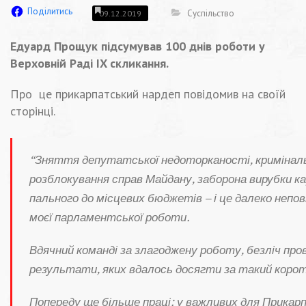
Поділитись
Суспільство
09.12.2019
Едуард Прощук підсумував 100 днів роботи у
Верховній Раді IX скликання.
Про це прикарпатський нардеп повідомив на своїй
сторінці.
“Зняття депутатської недоторканості, криміналь
розблокування справ Майдану, заборона вирубки ка
пального до місцевих бюджетів – і це далеко непов
моєї парламентської роботи.
Вдячний команді за злагоджену роботу, безліч про
результати, яких вдалось досягти за такий коро
Попереду ще більше праці: у важливих для Прикар