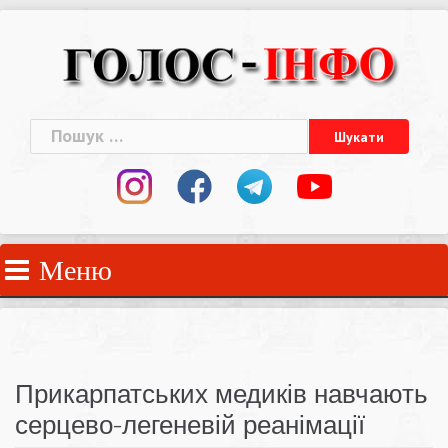
Skip
to
content
Пошук:
Меню
Прикарпатських медиків навчають
серцево-легеневій реанімації