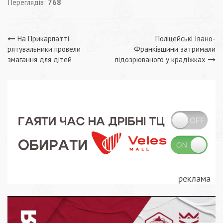
Переглядів:
768
Навігація
На Прикарпатті
Поліцейські Івано-
рятувальники провели
Франківщини затримали
записів
змагання для дітей
підозрюваного у крадіжках