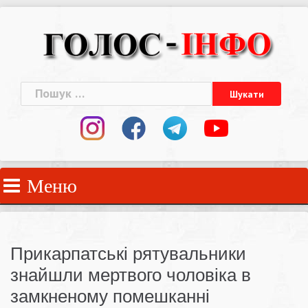
Skip
to
content
Пошук:
Меню
Прикарпатські рятувальники
знайшли мертвого чоловіка в
замкненому помешканні