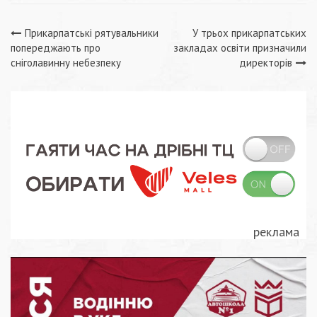
Навігація
Прикарпатські рятувальники
У трьох прикарпатських
попереджають про
закладах освіти призначили
записів
сніголавинну небезпеку
директорів