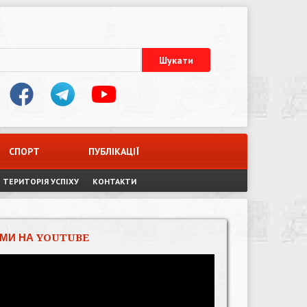
СПОРТ
ПУБЛІКАЦІЇ
ТЕРИТОРІЯ УСПІХУ
КОНТАКТИ
МИ НА YOUTUBE
Відеопрогравач