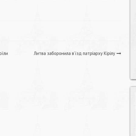
оїли
Литва заборонила в’їзд патріарху Кірілу