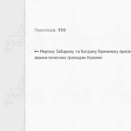
Переглядів:
950
Навігація
Мирону Забарилу та Богдану Германюку присв
звання почесних громадян Коломиї
записів