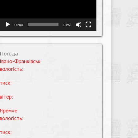
00:00
01:51
Погода
Івано-Франківськ
вологість:
тиск:
вітер:
Яремче
вологість:
тиск: