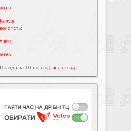
вітер:
Калуш
вологість:
тиск:
вітер:
Погода на 10 днів від
sinoptik.ua