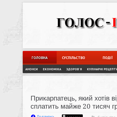
Skip
to
content
ГОЛОВНА
СУСПІЛЬСТВО
ПОДІЇ
АНОНСИ
ЕКОНОМІКА
ЗДОРОВ`Я
КУЛІНАРНІ РЕЦЕПТ
Прикарпатець, який хотів в
сплатить майже 20 тисяч 
Поділитись