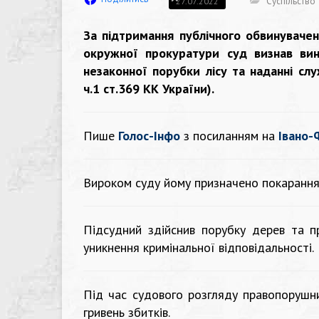
Суспільство
27.07.2022
За підтримання публічного обвинуваче
окружної прокуратури суд визнав вин
незаконної порубки лісу та наданні слу
ч.1 ст.369 КК України).
Пише
Голос-Інфо
з посиланням на
Івано-
Вироком суду йому призначено покарання 
Підсудний здійснив порубку дерев та п
уникнення кримінальної відповідальності.
Під час судового розгляду правопорушн
гривень збитків.