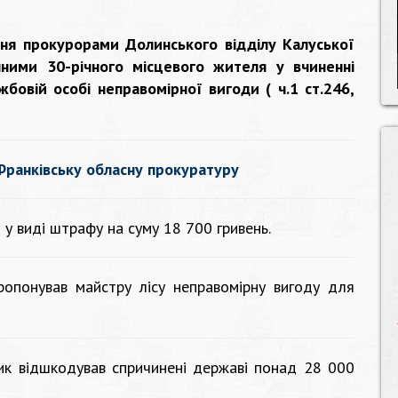
ння прокурорами Долинського відділу Калуської
ними 30-річного місцевого жителя у вчиненні
жбовій особі неправомірної вигоди ( ч.1 ст.246,
Франківську обласну прокуратуру
у виді штрафу на суму 18 700 гривень.
ропонував майстру лісу неправомірну вигоду для
ик відшкодував спричинені державі понад 28 000