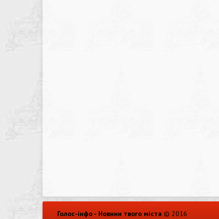
Голос-інфо - Новини твого міста
© 2016