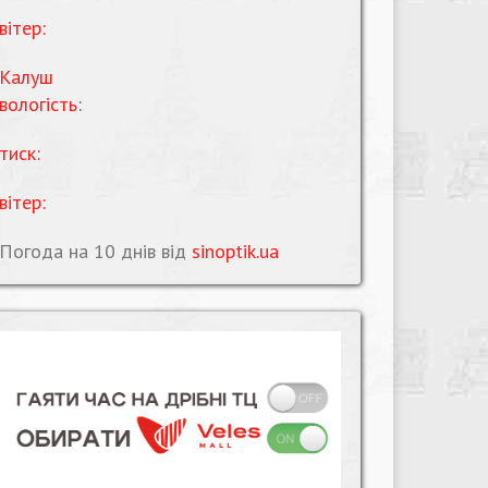
вітер:
Калуш
вологість:
тиск:
вітер:
Погода на 10 днів від
sinoptik.ua