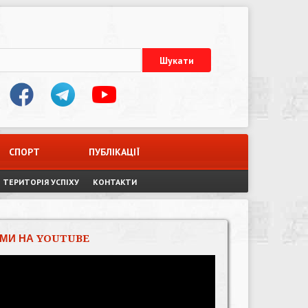
СПОРТ
ПУБЛІКАЦІЇ
ТЕРИТОРІЯ УСПІХУ
КОНТАКТИ
МИ НА YOUTUBE
Відеопрогравач