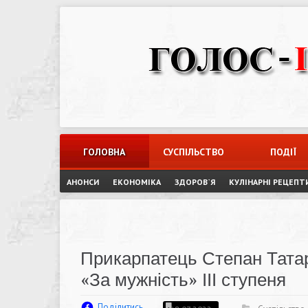
Skip
to
content
ГОЛОВНА
СУСПІЛЬСТВО
ПОДІЇ
АНОНСИ
ЕКОНОМІКА
ЗДОРОВ`Я
КУЛІНАРНІ РЕЦЕПТ
Прикарпатець Степан Тата
«За мужність» ІІІ ступеня
Поділитись