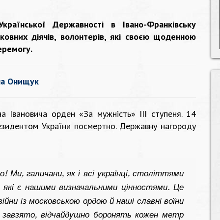
країнської Державності в Івано-Франківську
овних діячів, волонтерів, які своєю щоденною
еремогу.
на Онищук
 Івановича орден «За мужність» ІІІ ступеня. 14
езидентом України посмертно. Державну нагороду
! Ми, галичани, як і всі українці, століттями
 які є нашими визначальними цінностями. Це
ійни із московською ордою й наші славні воїни
и завзято, відчайдушно боронять кожен метр