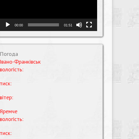
00:00
01:51
Погода
Івано-Франківськ
вологість:
тиск:
вітер:
Яремче
вологість:
тиск: