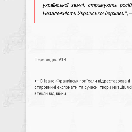
української землі, стримують росі
Незалежність Української держави”
, 
Переглядів:
914
Навігація
В Івано-Франківськ приїхали відреставровані
старовинні експонати та сучасні твори митців, які
записів
втекли від війни