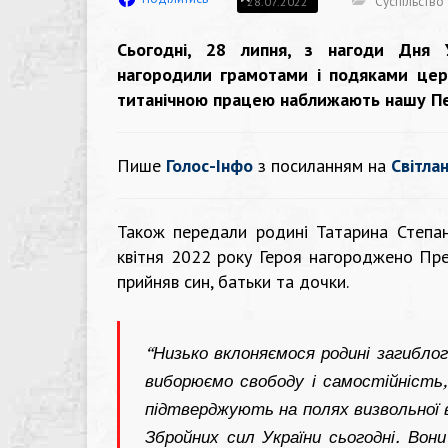
Суспільство
28.07.2022
Сьогодні, 28 липня, з нагоди Дня У
нагородили грамотами і подяками церк
титанічною працею наближають нашу П
Пише
Голос-Інфо
з посиланням на
Світла
Також передали родині Татарина Степана
квітня 2022 року Героя нагороджено Пр
прийняв син, батьки та дочки.
“Низько вклоняємося родині загиблого
виборюємо свободу і самостійність,
підтверджують на полях визвольної в
Збройних сил України сьогодні. Вон