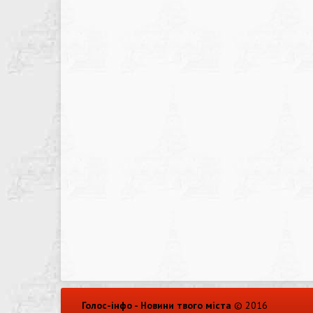
Голос-інфо - Новини твого міста
© 2016