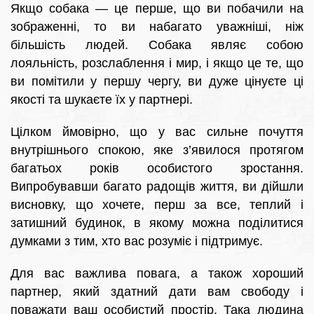
Якщо собака — це перше, що ви побачили на
зображенні, то ви набагато уважніші, ніж
більшість людей. Собака являє собою
лояльність, розслаблення і мир, і якщо це те, що
ви помітили у першу чергу, ви дуже цінуєте ці
якості та шукаєте їх у партнері.
Цілком ймовірно, що у вас сильне почуття
внутрішнього спокою, яке з’явилося протягом
багатьох років особистого зростання.
Випробувавши багато радощів життя, ви дійшли
висновку, що хочете, перш за все, теплий і
затишний будинок, в якому можна поділитися
думками з тим, хто вас розуміє і підтримує.
Для вас важлива повага, а також хороший
партнер, який здатний дати вам свободу і
поважати ваш особистий простір. Така людина