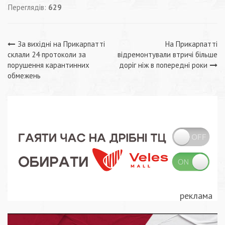
Переглядів:
629
Навігація
За вихідні на Прикарпатті
На Прикарпатті
склали 24 протоколи за
відремонтували втричі більше
записів
порушення карантинних
доріг ніж в попередні роки
обмежень