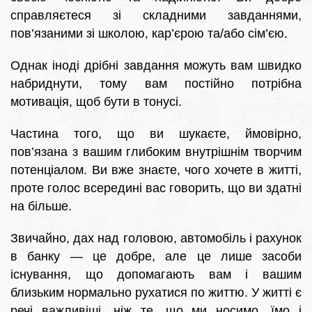
справляєтеся зі складними завданнями,
пов’язаними зі школою, кар’єрою та/або сім’єю.
Однак іноді дрібні завдання можуть вам швидко
набриднути, тому вам постійно потрібна
мотивація, щоб бути в тонусі.
Частина того, що ви шукаєте, ймовірно,
пов’язана з вашим глибоким внутрішнім творчим
потенціалом. Ви вже знаєте, чого хочете в житті,
проте голос всередині вас говорить, що ви здатні
на більше.
Звичайно, дах над головою, автомобіль і рахунок
в банку — це добре, але це лише засоби
існування, що допомагають вам і вашим
близьким нормально рухатися по життю. У житті є
речі важливіші, ніж те, що ми носимо, їмо і