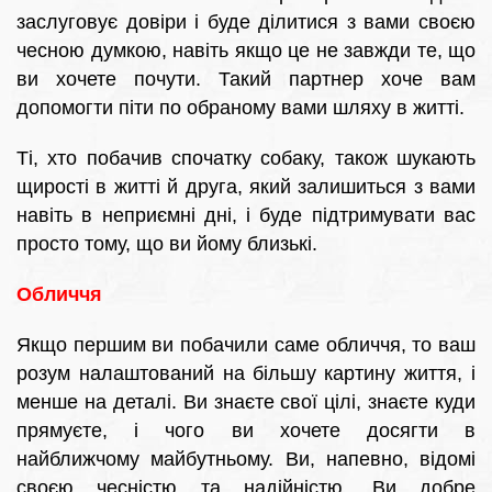
заслуговує довіри і буде ділитися з вами своєю
чесною думкою, навіть якщо це не завжди те, що
ви хочете почути. Такий партнер хоче вам
допомогти піти по обраному вами шляху в житті.
Ті, хто побачив спочатку собаку, також шукають
щирості в житті й друга, який залишиться з вами
навіть в неприємні дні, і буде підтримувати вас
просто тому, що ви йому близькі.
Обличчя
Якщо першим ви побачили саме обличчя, то ваш
розум налаштований на більшу картину життя, і
менше на деталі. Ви знаєте свої цілі, знаєте куди
прямуєте, і чого ви хочете досягти в
найближчому майбутньому. Ви, напевно, відомі
своєю чесністю та надійністю. Ви добре