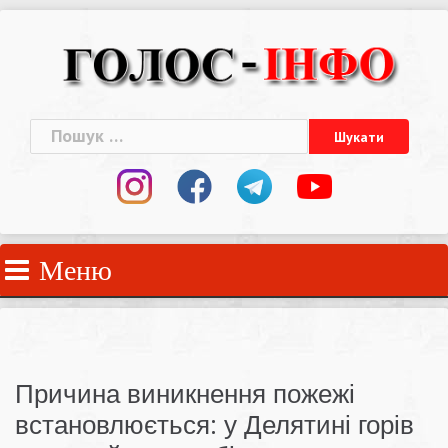
Skip
to
content
Пошук:
Меню
Причина виникнення пожежі
встановлюється: у Делятині горів