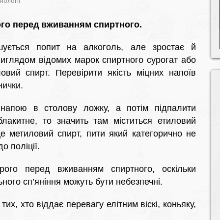
нології
го перед вживанням спиртного.
шується попит на алкоголь, але зростає й
 виглядом відомих марок спиртного сурогат або
овий спирт. Перевірити якість міцних напоїв
нички.
 напою в столову ложку, а потім підпалити
лакитне, то значить там міститься етиловий
е метиловий спирт, пити який категорично не
о поліції.
ого перед вживанням спиртного, оскільки
ного сп’яніння можуть бути небезпечні.
их, хто віддає перевагу елітним віскі, коньяку,