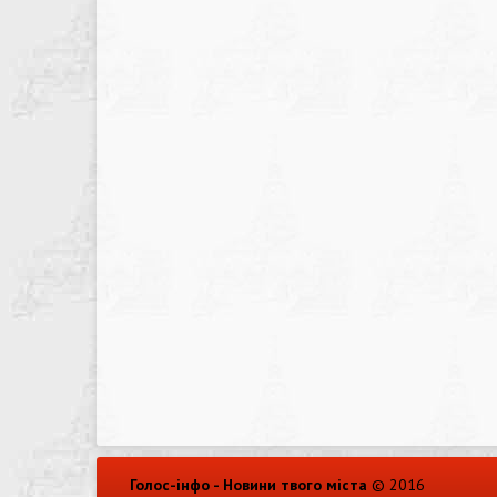
Голос-інфо - Новини твого міста
© 2016