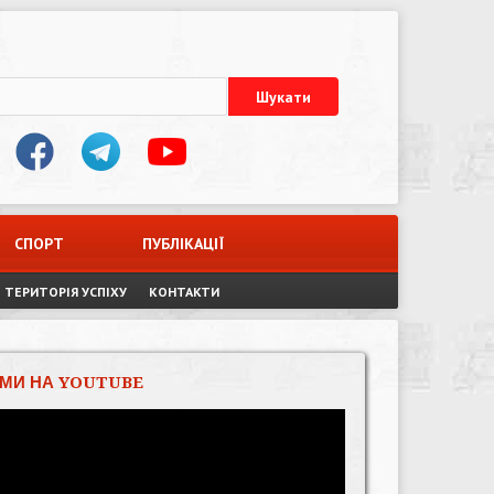
СПОРТ
ПУБЛІКАЦІЇ
ТЕРИТОРІЯ УСПІХУ
КОНТАКТИ
МИ НА YOUTUBE
Відеопрогравач