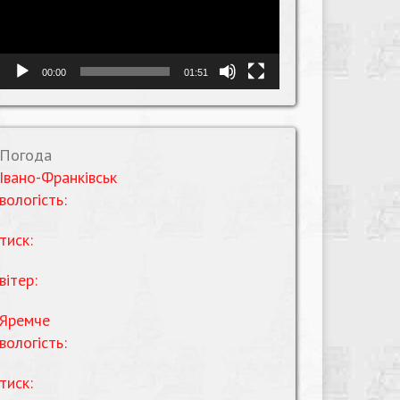
00:00
01:51
Погода
Івано-Франківськ
вологість:
тиск:
вітер:
Яремче
вологість:
тиск: