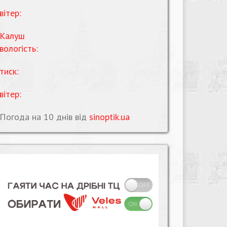
вітер:
Калуш
вологість:
тиск:
вітер:
Погода на 10 днів від
sinoptik.ua