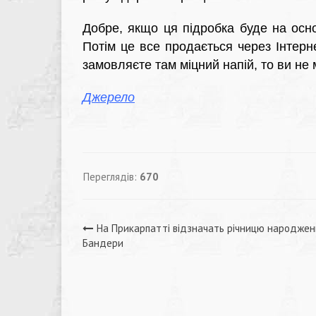
Добре, якщо ця підробка буде на осно
Потім це все продається через Інтерн
замовляєте там міцний напій, то ви не 
Джерело
Переглядів:
670
Навігація
На Прикарпатті відзначать річницю народжен
Бандери
записів