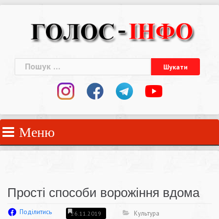
Skip
to
content
Пошук:
Меню
Прості способи ворожіння вдома
Поділитись
Культура
26.11.2019