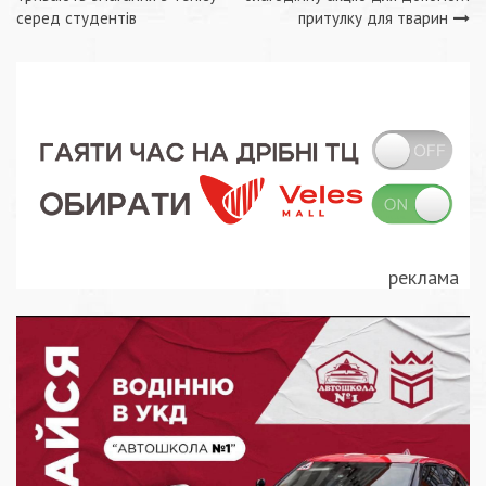
записів
серед студентів
притулку для тварин