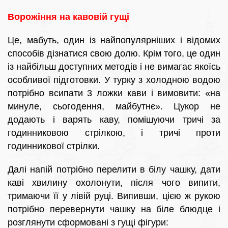
Ворожіння на кавовій гущі
Це, мабуть, один із найпопулярніших і відомих
способів дізнатися свою долю. Крім того, це один
із найбільш доступних методів і не вимагає якоїсь
особливої підготовки. У турку з холодною водою
потрібно всипати 3 ложки кави і вимовити: «на
минуле, сьогодення, майбутнє». Цукор не
додають і варять каву, помішуючи тричі за
годинниковою стрілкою, і тричі проти
годинникової стрілки.
Далі напій потрібно перелити в білу чашку, дати
каві хвилину охолонути, після чого випити,
тримаючи її у лівій руці. Випивши, цією ж рукою
потрібно перевернути чашку на біле блюдце і
розглянути сформовані з гущі фігури: