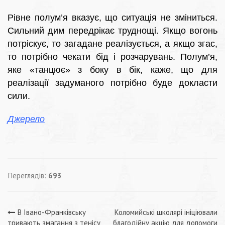
Рівне полум’я вказує, що ситуація не зміниться.
Сильний дим передрікає труднощі. Якщо вогонь
потріскує, то загадане реалізується, а якщо згас,
то потрібно чекати бід і розчарувань. Полум’я,
яке «танцює» з боку в бік, каже, що для
реалізації задуманого потрібно буде докласти
сили.
Джерело
Переглядів:
693
Навігація
В Івано-Франківську
Коломийські школярі ініціювали
тривають змагання з тенісу
благодійну акцію для допомоги