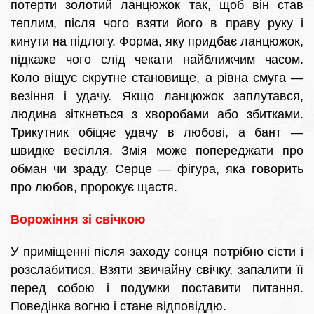
потерти золотий ланцюжок так, щоб він став
теплим, після чого взяти його в праву руку і
кинути на підлогу. Форма, яку придбає ланцюжок,
підкаже чого слід чекати найближчим часом.
Коло віщує скрутне становище, а рівна смуга —
везіння і удачу. Якщо ланцюжок заплутався,
людина зіткнеться з хворобами або збитками.
Трикутник обіцяє удачу в любові, а бант —
швидке весілля. Змія може попереджати про
обман чи зраду. Серце — фігура, яка говорить
про любов, пророкує щастя.
Ворожіння зі свічкою
У приміщенні після заходу сонця потрібно сісти і
розслабитися. Взяти звичайну свічку, запалити її
перед собою і подумки поставити питання.
Поведінка вогню і стане відповіддю.