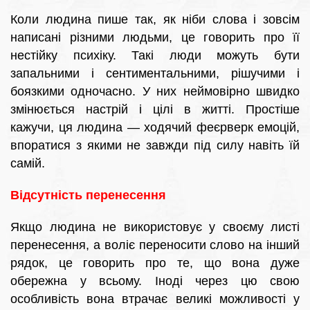
Коли людина пише так, як ніби слова і зовсім
написані різними людьми, це говорить про її
нестійку психіку. Такі люди можуть бути
запальними і сентиментальними, рішучими і
боязкими одночасно. У них неймовірно швидко
змінюється настрій і цілі в житті. Простіше
кажучи, ця людина — ходячий феєрверк емоцій,
впоратися з якими не завжди під силу навіть їй
самій.
Відсутність перенесення
Якщо людина не використовує у своєму листі
перенесення, а воліє переносити слово на інший
рядок, це говорить про те, що вона дуже
обережна у всьому. Іноді через цю свою
особливість вона втрачає великі можливості у