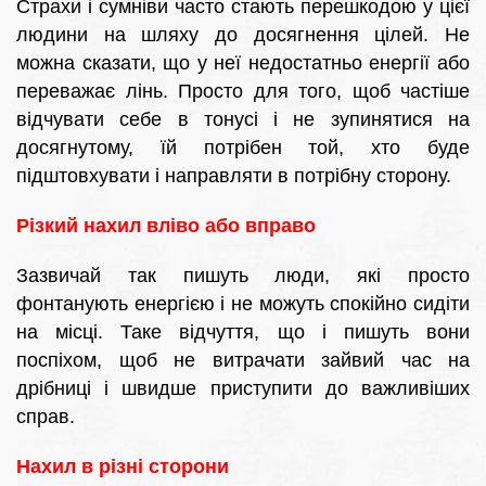
Страхи і сумніви часто стають перешкодою у цієї
людини на шляху до досягнення цілей. Не
можна сказати, що у неї недостатньо енергії або
переважає лінь. Просто для того, щоб частіше
відчувати себе в тонусі і не зупинятися на
досягнутому, їй потрібен той, хто буде
підштовхувати і направляти в потрібну сторону.
Різкий нахил вліво або вправо
Зазвичай так пишуть люди, які просто
фонтанують енергією і не можуть спокійно сидіти
на місці. Таке відчуття, що і пишуть вони
поспіхом, щоб не витрачати зайвий час на
дрібниці і швидше приступити до важливіших
справ.
Нахил в різні сторони