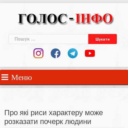
Skip
to
content
Пошук:
Меню
Про які риси характеру може
розказати почерк людини