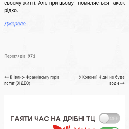
своєму житті. Але при цьому і помиляється також
рідко.
Джерело
Переглядів:
971
Навігація
В Івано-Франківську горів
У Коломиї 4 дні не буде
потяг (ВІДЕО)
води
записів