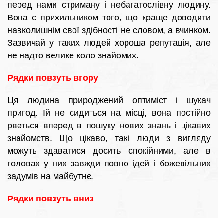
перед нами стриману і небагатослівну людину.
Вона є прихильником того, що краще доводити
навколишнім свої здібності не словом, а вчинком.
Зазвичай у таких людей хороша репутація, але
не надто велике коло знайомих.
Рядки повзуть вгору
Ця людина природжений оптиміст і шукач
пригод. Їй не сидиться на місці, вона постійно
рветься вперед в пошуку нових знань і цікавих
знайомств. Що цікаво, такі люди з вигляду
можуть здаватися досить спокійними, але в
головах у них завжди повно ідей і божевільних
задумів на майбутнє.
Рядки повзуть вниз