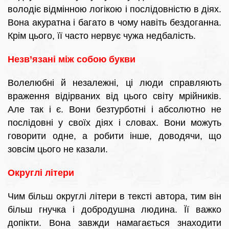
володіє відмінною логікою і послідовністю в діях.
Вона акуратна і багато в чому навіть бездоганна.
Крім цього, її часто нервує чужа недбалість.
Незв’язані між собою букви
Волелюбні й незалежні, ці люди справляють
враження відірваних від цього світу мрійників.
Але так і є. Вони безтурботні і абсолютно не
послідовні у своїх діях і словах. Вони можуть
говорити одне, а робити інше, доводячи, що
зовсім цього не казали.
Округлі літери
Чим більш округлі літери в тексті автора, тим він
більш гнучка і добродушна людина. Її важко
допікти. Вона завжди намагається знаходити