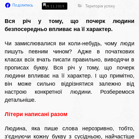
Поділитись
Територія успіху
09.11.2019
Вся річ у тому, що почерк людини
безпосередньо впливає на її характер.
Чи замислювалися ви коли-небудь, чому люди
пишуть певним чином? Адже в початкових
класах всіх вчать писати правильно, виводячи в
прописах букву. Вся річ у тому, що почерк
людини впливає на її характер. І що примітно,
він може сильно відрізнятися залежно від
настрою конкретної людини. Розберемося
детальніше.
Літери написані разом
Людина, яка пише слова нерозривно, тобто,
з’єднуючи кожну букву з сусідньою, найчастіше