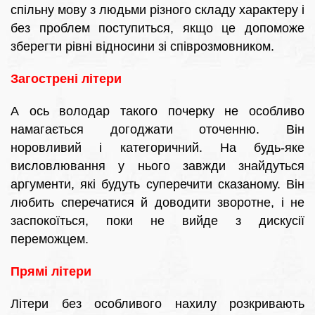
спільну мову з людьми різного складу характеру і
без проблем поступиться, якщо це допоможе
зберегти рівні відносини зі співрозмовником.
Загострені літери
А ось володар такого почерку не особливо
намагається догоджати оточенню. Він
норовливий і категоричний. На будь-яке
висловлювання у нього завжди знайдуться
аргументи, які будуть суперечити сказаному. Він
любить сперечатися й доводити зворотне, і не
заспокоїться, поки не вийде з дискусії
переможцем.
Прямі літери
Літери без особливого нахилу розкривають