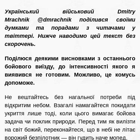
Український військовий Dmitry
Mrachnik
@dmrachnik
поділився своїми
думками та порадами з читачами у
твіттері. Нижче наводимо цей текст без
скорочень.
Поділюся деякими висновками з останнього
бойового виїзду, до інтенсивності якого я
виявився не готовим. Можливо, це комусь
допоможе.
Не вештайтесь без нагальної потреби під
відкритим небом. Взагалі намагайтеся покидати
укриття лише тоді, коли цього вимагає бойова
задача чи поклик природи. Перед тим як вилізти
на світ божий, переконайтеся, що в небі не літає
ворожий безпілотник — він гудить наче мопед.