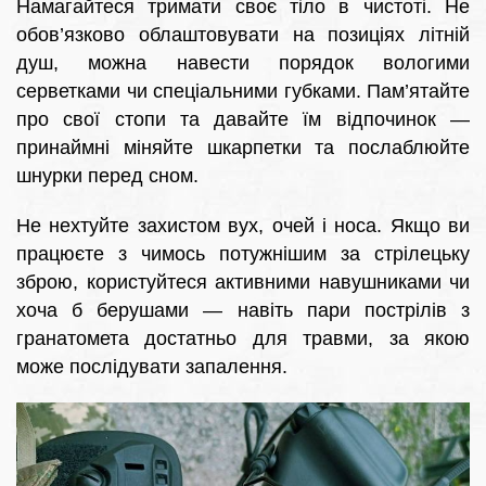
Намагайтеся тримати своє тіло в чистоті. Не
обов’язково облаштовувати на позиціях літній
душ, можна навести порядок вологими
серветками чи спеціальними губками. Пам’ятайте
про свої стопи та давайте їм відпочинок —
принаймні міняйте шкарпетки та послаблюйте
шнурки перед сном.
Не нехтуйте захистом вух, очей і носа. Якщо ви
працюєте з чимось потужнішим за стрілецьку
зброю, користуйтеся активними навушниками чи
хоча б берушами — навіть пари пострілів з
гранатомета достатньо для травми, за якою
може послідувати запалення.