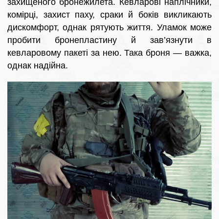
захищеного бронежилета. Кевларові наплічники,
комірці, захист паху, сраки й боків викликають
дискомфорт, однак рятують життя. Уламок може
пробити бронепластину й зав’язнути в
кевларовому пакеті за нею. Така броня — важка,
однак надійна.