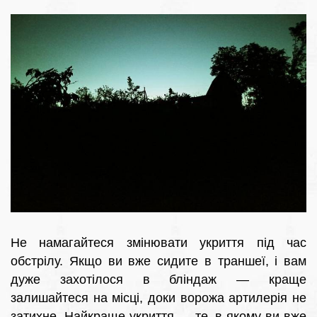
Не намагайтеся змінювати укриття під час
обстрілу. Якщо ви вже сидите в траншеї, і вам
дуже захотілося в бліндаж — краще
залишайтеся на місці, доки ворожа артилерія не
затихне. Найкраще укриття — те, в якому ви вже