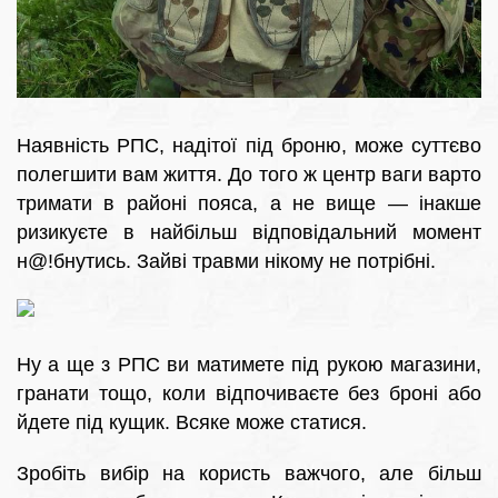
Наявність РПС, надітої під броню, може суттєво
полегшити вам життя. До того ж центр ваги варто
тримати в районі пояса, а не вище — інакше
ризикуєте в найбільш відповідальний момент
н@!бнутись. Зайві травми нікому не потрібні.
Ну а ще з РПС ви матимете під рукою магазини,
гранати тощо, коли відпочиваєте без броні або
йдете під кущик. Всяке може статися.
Зробіть вибір на користь важчого, але більш