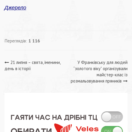
Джерело
Переглядів:
1 116
Навігація
21 липня – свята, іменини,
У Франківську для людей
день в історії
“золотого віку” організували
записів
майстер-клас із
розмальовування пряників