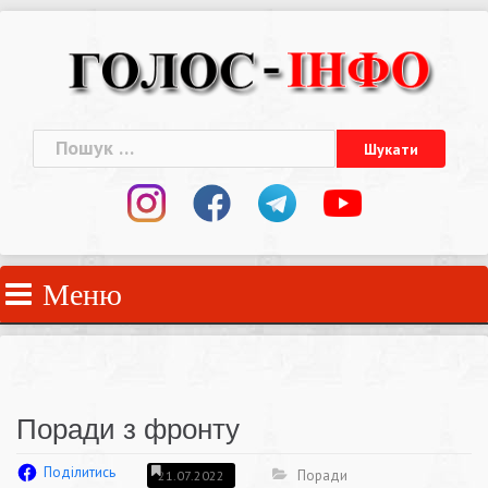
Skip
to
content
Пошук:
Меню
Поради з фронту
Поділитись
Поради
21.07.2022