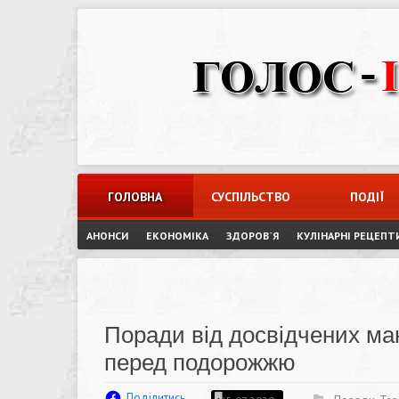
Skip
to
content
ГОЛОВНА
СУСПІЛЬСТВО
ПОДІЇ
АНОНСИ
ЕКОНОМІКА
ЗДОРОВ`Я
КУЛІНАРНІ РЕЦЕПТ
Поради від досвідчених ман
перед подорожжю
Поділитись