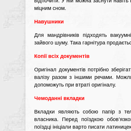
відпочити. У ній можна заснути навіть 
міцним сном.
Навушники
Для мандрівників підходять вакуумн
зайвого шуму. Така гарнітура продаєть
Копії всіх документів
Оригінал документів потрібно зберігат
валізу разом з іншими речами. Можли
допоможуть при втраті оригіналу.
Чемоданні вкладки
Вкладки являють собою папір з т
власника. Перед поїздкою обов’язко
поїздці ініціали варто писати латинице