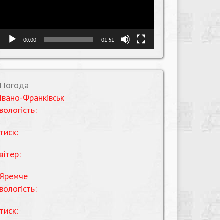
00:00
01:51
Погода
Івано-Франківськ
вологість:
тиск:
вітер:
Яремче
вологість:
тиск: