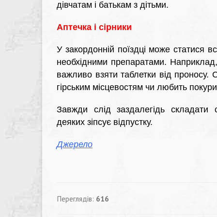
дівчатам і батькам з дітьми.
Аптечка і сірники
У закордонній поїздці може статися в
необхідними препаратами. Наприклад, 
важливо взяти таблетки від проносу. С
гірським місцевостям чи любить покури
Завжди слід заздалегідь складати с
деяких зіпсує відпустку.
Джерело
Переглядів:
616