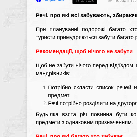
Поради
,
Тер
25.07.2020
Речі, про які всі забувають, збираюч
При плануванні подорожі багато хто
туристи примудряються забути багато 
Рекомендації, щоб нічого не забути
Щоб не забути нічого перед від’їздом,
мандрівників:
Потрібно скласти список речей н
предмет.
Речі потрібно розділити на другоря
Будь-яка взята річ повинна бути к
предмети з однаковим призначенням.
Речі, про які багато хто забуває