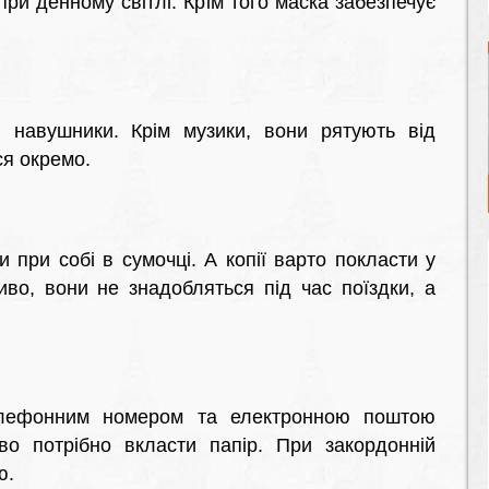
при денному світлі. Крім того маска забезпечує
і навушники. Крім музики, вони рятують від
ся окремо.
и при собі в сумочці. А копії варто покласти у
во, вони не знадобляться під час поїздки, а
елефонним номером та електронною поштою
во потрібно вкласти папір. При закордонній
ю.