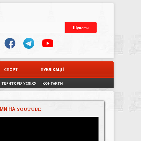
СПОРТ
ПУБЛІКАЦІЇ
ТЕРИТОРІЯ УСПІХУ
КОНТАКТИ
МИ НА YOUTUBE
Відеопрогравач