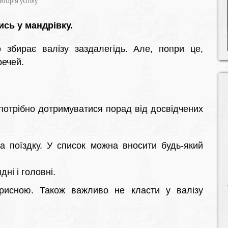
иторія успіху
ись у мандрівку.
 збирає валізу заздалегідь. Але, попри це,
речей.
 потрібно дотримуватися порад від досвідчених
а поїздку. У список можна вносити будь-який
дні і головні.
орисною. Також важливо не класти у валізу