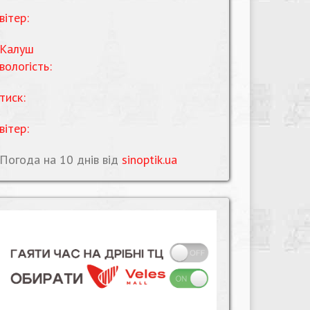
вітер:
Калуш
вологість:
тиск:
вітер:
Погода на 10 днів від
sinoptik.ua