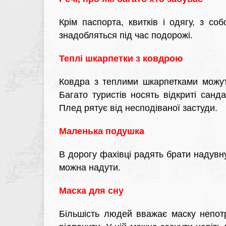
Крім паспорта, квитків і одягу, з соб
знадобляться під час подорожі.
Теплі шкарпетки з ковдрою
Ковдра з теплими шкарпетками можуть
Багато туристів носять відкриті санда
Плед рятує від несподіваної застуди.
Маленька подушка
В дорогу фахівці радять брати надувну 
можна надути.
Маска для сну
Більшість людей вважає маску непот