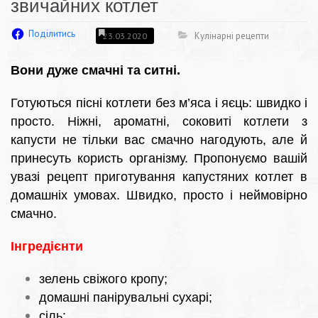
звичайних котлет
Поділитись
Кулінарні рецепти
23.03.2020
Вони дуже смачні та ситні.
Готуються пісні котлети без м’яса і яєць: швидко і
просто. Ніжні, ароматні, соковиті котлети з
капусти не тільки вас смачно нагодують, але й
принесуть користь організму. Пропонуємо вашій
увазі рецепт приготування капустяних котлет в
домашніх умовах. Швидко, просто і неймовірно
смачно.
Інгредієнти
зелень свіжого кропу;
домашні панірувальні сухарі;
сіль;