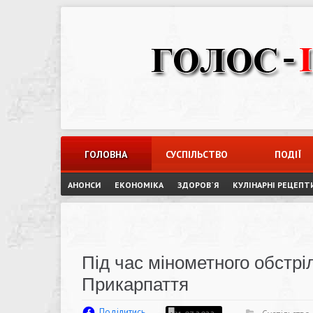
Skip
to
content
ГОЛОВНА
СУСПІЛЬСТВО
ПОДІЇ
АНОНСИ
ЕКОНОМІКА
ЗДОРОВ`Я
КУЛІНАРНІ РЕЦЕПТ
Під час мінометного обстр
Прикарпаття
Поділитись