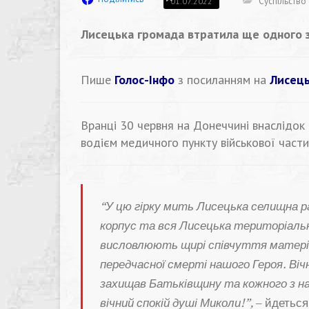
Суспільство
01.07.2022
Лисецька громада втратила ще одного з
Пише
Голос-Інфо
з посиланням на
Лисець
Вранці 30 червня на Донеччині внаслідок 
водієм медичного пункту військової части
“У цю гірку мить Лисецька селищна р
корпус та вся Лисецька територіаль
висловлюють щирі співчуття матері,
передчасної смерті нашого Героя. Вічн
захищав Батьківщину та кожного з на
вічний спокій душі Миколи!”,
– йдеться