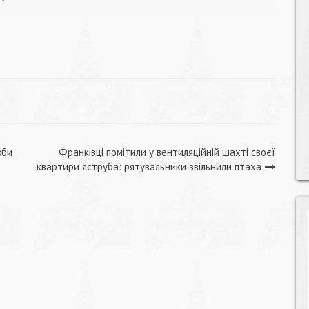
жби
Франківці помітили у вентиляційній шахті своєї
квартири яструба: рятувальники звільнили птаха