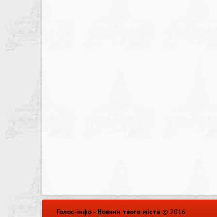
Голос-інфо - Новини твого міста
© 2016