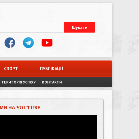
СПОРТ
ПУБЛІКАЦІЇ
ТЕРИТОРІЯ УСПІХУ
КОНТАКТИ
МИ НА YOUTUBE
Відеопрогравач