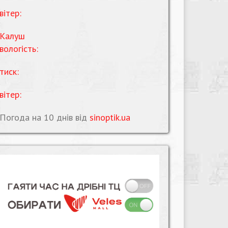
вітер:
Калуш
вологість:
тиск:
вітер:
Погода на 10 днів від
sinoptik.ua