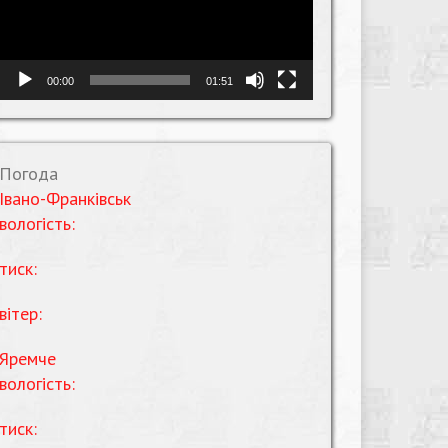
00:00
01:51
Погода
Івано-Франківськ
вологість:
тиск:
вітер:
Яремче
вологість:
тиск: