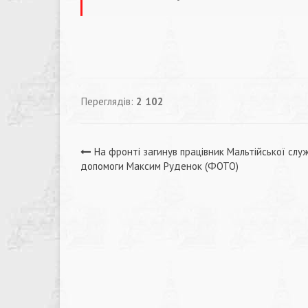
Переглядів:
2 102
Навігація
На фронті загинув працівник Мальтійської слу
допомоги Максим Руденок (ФОТО)
записів