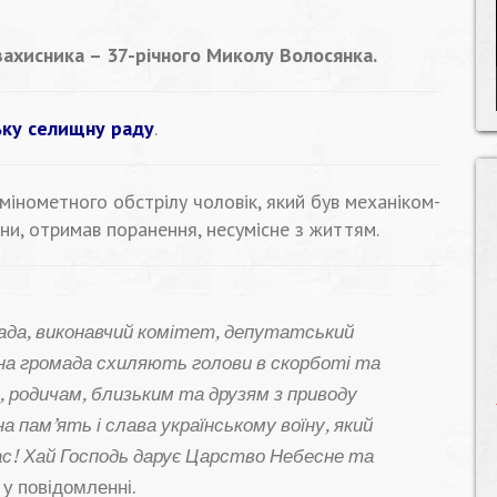
ахисника – 37-річного Миколу Волосянка.
ку селищну раду
.
мінометного обстрілу чоловік, який був механіком-
ни, отримав поранення, несумісне з життям.
ада, виконавчий комітет, депутатський
на громада схиляють голови в скорботі та
 родичам, близьким та друзям з приводу
а пам’ять і слава українському воїну, який
с! Хай Господь дарує Царство Небесне та
 у повідомленні.