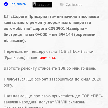
Поділитись
Суспільство
27.11.2019
ДП «Дороги Прикарпаття» визначило виконавця
капітального ремонту дорожнього покриття
автомобільної дороги С090901 Надвірна –
Бистриця на км 0+000 – км 39+144 (окремими
ділянками).
Переможцем тендеру стало ТОВ «ПБС» (Івано-
Франківськ), пише
Галичина
.
Вартість ремонту становить 108,35 млн. гривень.
Планується, що ремонт завершиться до кінця 2020
року.
Нагадаємо, що про свою причетність до ТОВ «ПБС»
заявляв народний депутат VII-VIII скликань
Олександр Шевченко.