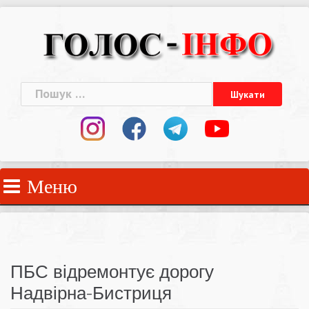
Skip
to
content
Пошук:
Меню
ПБС відремонтує дорогу
Надвірна-Бистриця