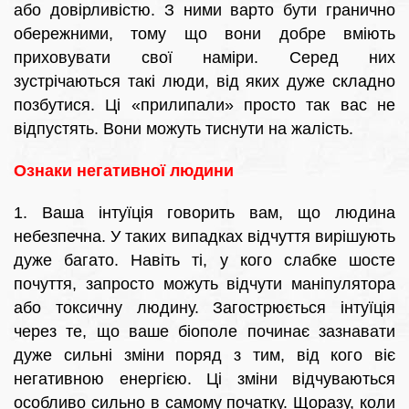
або довірливістю. З ними варто бути гранично
обережними, тому що вони добре вміють
приховувати свої наміри. Серед них
зустрічаються такі люди, від яких дуже складно
позбутися. Ці «прилипали» просто так вас не
відпустять. Вони можуть тиснути на жалість.
Ознаки негативної людини
1. Ваша інтуїція говорить вам, що людина
небезпечна. У таких випадках відчуття вирішують
дуже багато. Навіть ті, у кого слабке шосте
почуття, запросто можуть відчути маніпулятора
або токсичну людину. Загострюється інтуїція
через те, що ваше біополе починає зазнавати
дуже сильні зміни поряд з тим, від кого віє
негативною енергією. Ці зміни відчуваються
особливо сильно в самому початку. Щоразу, коли