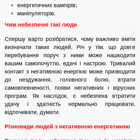
енергетичних вампірів;
маніпуляторів.
Чим небезпечні такі люди
Спершу варто розібратися, чому важливо вміти
визначати таких людей. Річ у тім, що довге
перебування поруч з ними може нашкодити
вашим самопочуттю, вдачі і настрою. Тривалий
контакт з негативною енергією може призводити
до нездужання, головного болю, втрати
самовпевненості, появи негативних і вірусних
програм. Як наслідок, є небезпека втратити
удачу і здатність нормально працювати,
відпочивати, думати.
Різновиди людей з негативною енергетикою