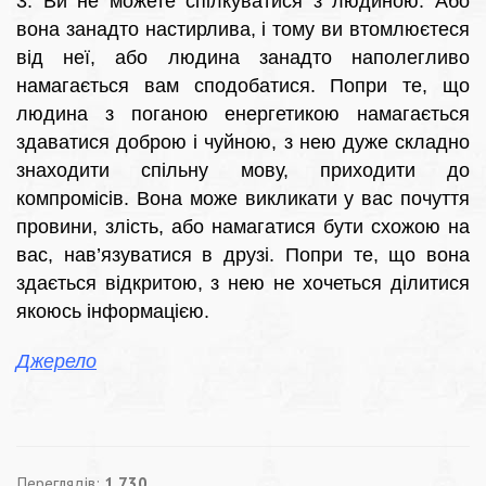
3. Ви не можете спілкуватися з людиною. Або
вона занадто настирлива, і тому ви втомлюєтеся
від неї, або людина занадто наполегливо
намагається вам сподобатися. Попри те, що
людина з поганою енергетикою намагається
здаватися доброю і чуйною, з нею дуже складно
знаходити спільну мову, приходити до
компромісів. Вона може викликати у вас почуття
провини, злість, або намагатися бути схожою на
вас, нав’язуватися в друзі. Попри те, що вона
здається відкритою, з нею не хочеться ділитися
якоюсь інформацією.
Джерело
Переглядів:
1 730