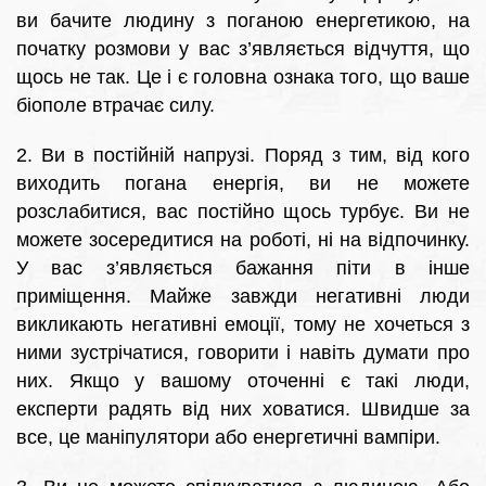
ви бачите людину з поганою енергетикою, на
початку розмови у вас з’являється відчуття, що
щось не так. Це і є головна ознака того, що ваше
біополе втрачає силу.
2. Ви в постійній напрузі. Поряд з тим, від кого
виходить погана енергія, ви не можете
розслабитися, вас постійно щось турбує. Ви не
можете зосередитися на роботі, ні на відпочинку.
У вас з’являється бажання піти в інше
приміщення. Майже завжди негативні люди
викликають негативні емоції, тому не хочеться з
ними зустрічатися, говорити і навіть думати про
них. Якщо у вашому оточенні є такі люди,
експерти радять від них ховатися. Швидше за
все, це маніпулятори або енергетичні вампіри.