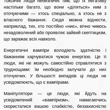
Токсичні люди небезпечні тим, що їх негативу
настільки багато, що вони «діляться» ним з
оточуючими — хтось спеціально, а хтось не з
власного бажання. Сюди можна віднести,
наприклад, тих, хто постійно «ниє», вічно чимось
незадоволений або проявляє зайвий скептицизм,
що заражає всіх навколо.
Енергетичні вампіри володіють здатністю і
бажанням харчуватися чужою енергією. Це ті
люди, які не можуть самостійно справлятися з
труднощами: їм необхідно залучати до них
оточуючих. У більшості випадків ці люди не
усвідомлюють, що є вампірами.
Маніпулятори — це люди, які йдуть на
усвідомлений «вампіризм», намагаючись
скористатися вашою слабкістю, беззахисністю