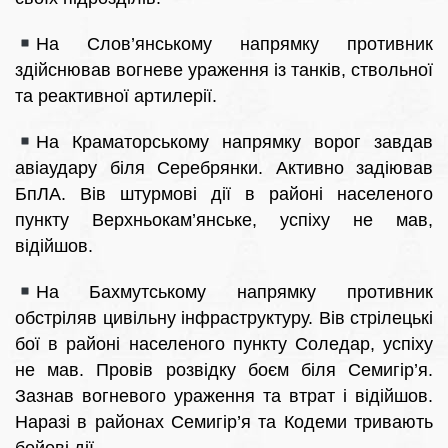
На Слов’янському напрямку противник
здійснював вогневе ураження із танків, ствольної
та реактивної артилерії.
На Краматорському напрямку ворог завдав
авіаудару біля Серебрянки. Активно задіював
БпЛА. Вів штурмові дії в районі населеного
пункту Верхньокам’янське, успіху не мав,
відійшов.
На Бахмутському напрямку противник
обстріляв цивільну інфраструктуру. Вів стрілецькі
бої в районі населеного пункту Соледар, успіху
не мав. Провів розвідку боєм біля Семигір’я.
Зазнав вогневого ураження та втрат і відійшов.
Наразі в районах Семигір’я та Кодеми тривають