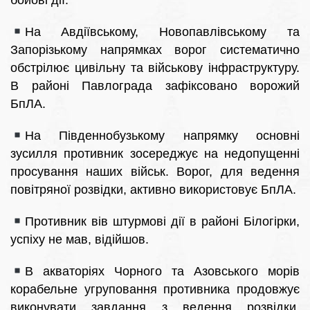
бойові дії.
На Авдіївському, Новопавлівському та
Запорізькому напрямках ворог систематично
обстрілює цивільну та військову інфраструктуру.
В районі Павлограда зафіксовано ворожий
БпЛА.
На Південнобузькому напрямку основні
зусилля противник зосереджує на недопущенні
просування наших військ. Ворог, для ведення
повітряної розвідки, активно використовує БпЛА.
Противник вів штурмові дії в районі Білогірки,
успіху не мав, відійшов.
В акваторіях Чорного та Азовського морів
корабельне угруповання противника продовжує
виконувати завдання з ведення розвідки,