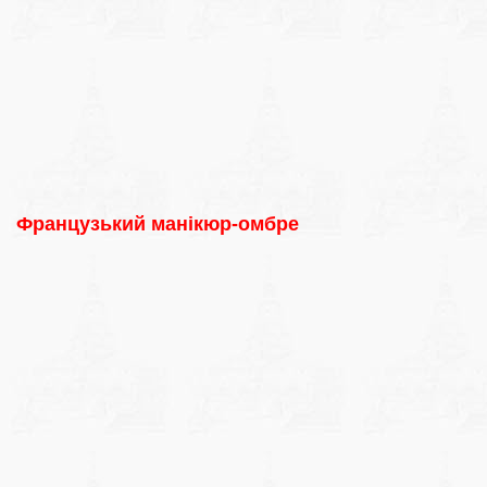
Французький манікюр-омбре