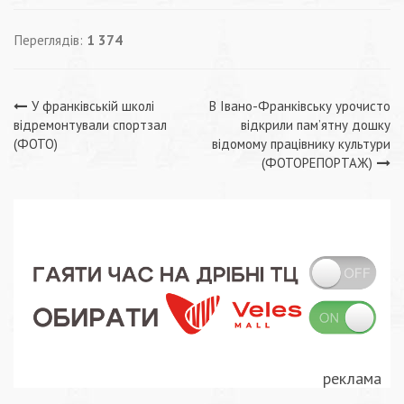
Переглядів:
1 374
Навігація
У франківській школі
В Івано-Франківську урочисто
відремонтували спортзал
відкрили пам’ятну дошку
записів
(ФОТО)
відомому працівнику культури
(ФОТОРЕПОРТАЖ)