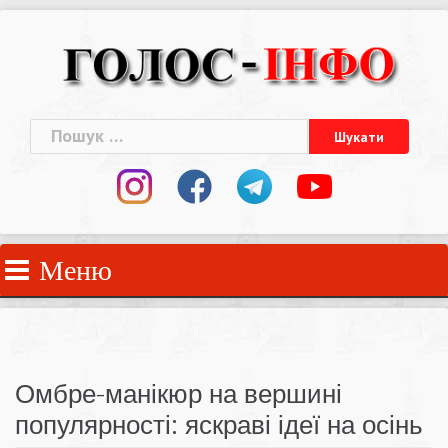
Skip
to
content
Пошук:
Меню
Омбре-манікюр на вершині
популярності: яскраві ідеї на осінь