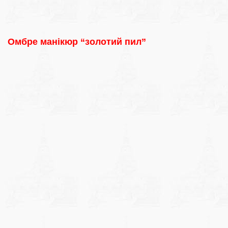
Омбре манікюр “золотий пил”