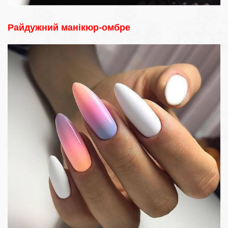
Райдужний манікюр-омбре