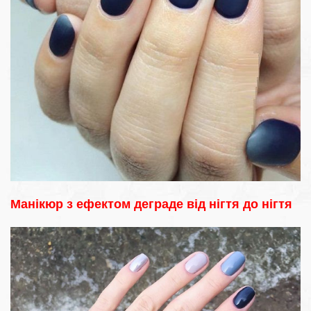
Манікюр з ефектом деграде від нігтя до нігтя