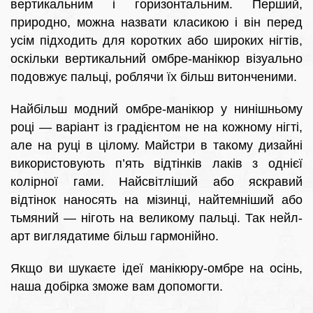
вертикальним і горизонтальним. Перший,
природно, можна назвати класикою і він перед
усім підходить для коротких або широких нігтів,
оскільки вертикальний омбре-манікюр візуально
подовжує пальці, роблячи їх більш витонченими.
Найбільш модний омбре-манікюр у нинішньому
році — варіант із градієнтом не на кожному нігті,
але на руці в цілому. Майстри в такому дизайні
використовують п’ять відтінків лаків з однієї
колірної гами. Найсвітліший або яскравий
відтінок наносять на мізинці, найтемніший або
тьмяний — ніготь на великому пальці. Так нейл-
арт виглядатиме більш гармонійно.
Якщо ви шукаєте ідеї манікюру-омбре на осінь,
наша добірка зможе вам допомогти.