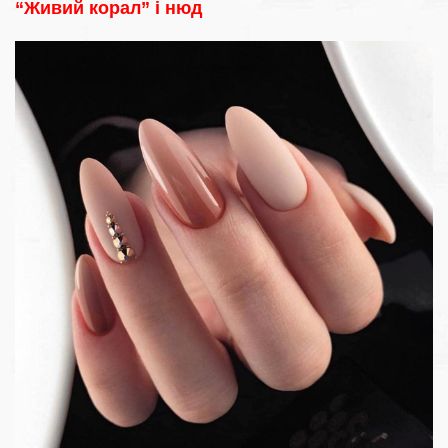
“Живий корал” і нюд