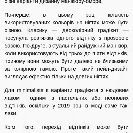
різні варіанти дизайну манікюру-омбре.
По-перше, в цьому році кількість
використовуваних кольорів на нігтях може бути
різною. Класику — двоколірний градієнт —
посунула розтяжка одного відтінку з прозорою
базою. По-друге, актуальний райдужний манікюр,
коли використовують від трьох до п’яти відтінків,
причому вони можуть бути далеко не близькими
за колірною гамою. Проте такий нейл-дизайн
виглядає ефектно тільки на довгих нігтях.
Для minimalists є варіанти градієнта з нюдовим
лаком і одним із пастельних або неонових
відтінків, оскільки у 2019 році в моді саме такі
лаки.
Крім того, перехід відтінків може бути