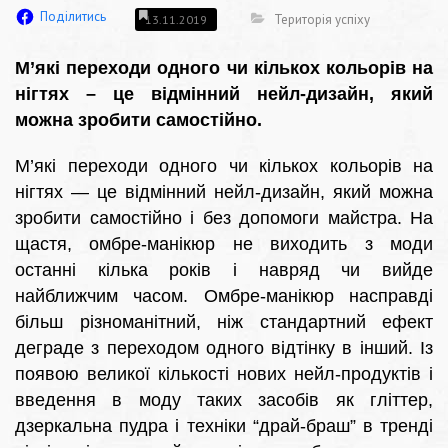
Поділитись
Територія успіху
13.11.2019
М’які переходи одного чи кількох кольорів на
нігтях – це відмінний нейл-дизайн, який
можна зробити самостійно.
М’які переходи одного чи кількох кольорів на
нігтях — це відмінний нейл-дизайн, який можна
зробити самостійно і без допомоги майстра. На
щастя, омбре-манікюр не виходить з моди
останні кілька років і навряд чи вийде
найближчим часом. Омбре-манікюр насправді
більш різноманітний, ніж стандартний ефект
деграде з переходом одного відтінку в інший. Із
появою великої кількості нових нейл-продуктів і
введення в моду таких засобів як гліттер,
дзеркальна пудра і техніки “драй-браш” в тренді