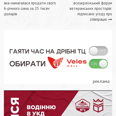
Навігація
яка намагалася продати свого
всеукраїнський форум
записів
6-річного сина за 25 тисяч
ветеранських просторів:
доларів
підписано угоду про
співпрацю