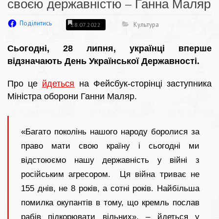
своєю державністю – Ганна Маляр
Поділитись
Культура
28.07.2022
Сьогодні, 28 липня, українці вперше
відзначають День Української Державності.
Про це
йдеться
на Фейсбук-сторінці заступника
Міністра оборони Ганни Маляр.
«Багато поколінь нашого народу боролися за
право мати свою країну і сьогодні ми
відстоюємо нашу державність у війні з
російським агресором. Ця війна триває не
155 днів, не 8 років, а сотні років. Найбільша
помилка окупантів в тому, що кремль послав
рабів підкорювати вільних», – йдеться у