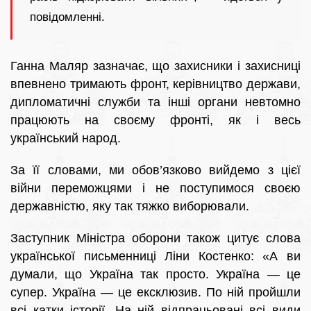
повідомленні.
Ганна Маляр зазначає, що захисники і захисниці
впевнено тримають фронт, керівництво держави,
дипломатичні служби та інші органи невтомно
працюють на своєму фронті, як і весь
український народ.
За її словами, ми обов’язково вийдемо з цієї
війни переможцями і не поступимося своєю
державністю, яку так тяжко виборювали.
Заступник Міністра оборони також цитує слова
української письменниці Ліни Костенко: «А ви
думали, що Україна так просто. Україна — це
супер. Україна — це ексклюзив. По ній пройшли
всі катки історії. На ній відпрацьовані всі види