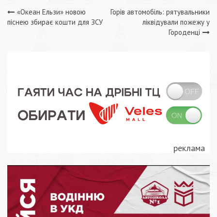
Навігація
«Океан Ельзи» новою
Горів автомобіль: рятувальники
піснею збирає кошти для ЗСУ
ліквідували пожежу у
записів
Городенці