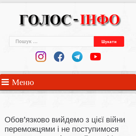
Skip
to
content
Пошук:
Меню
Обов’язково вийдемо з цієї війни
переможцями і не поступимося