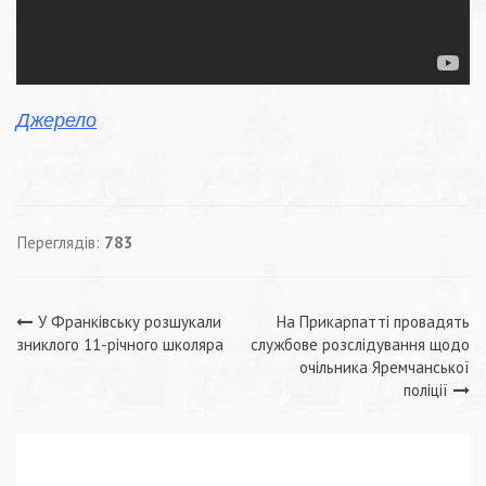
Джерело
Переглядів:
783
Навігація
У Франківську розшукали
На Прикарпатті провадять
зниклого 11-річного школяра
службове розслідування щодо
записів
очільника Яремчанської
поліції