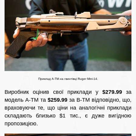
Приклад A-TM на гвинтівці Ruger Mini-14.
Виробник оцінив свої приклади у
$279.99
за
модель A-TM та
$259.99
за B-TM відповідно, що,
враховуючи те, що ціни на аналогічні приклади
складають близько $1 тис., є дуже вигідною
пропозицією.