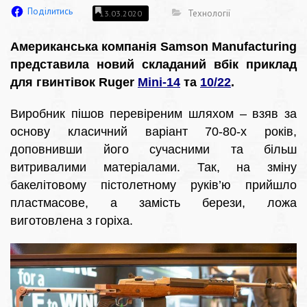
Поділитись
Технології
13.03.2020
Американська компанія Samson Manufacturing
представила новий складаний вбік приклад
для гвинтівок Ruger
Mini-14
та
10/22
.
Виробник пішов перевіреним шляхом – взяв за
основу класичний варіант 70-80-х років,
доповнивши його сучасними та більш
витривалими матеріалами. Так, на зміну
бакелітовому пістолетному руків’ю прийшло
пластмасове, а замість берези, ложа
виготовлена з горіха.