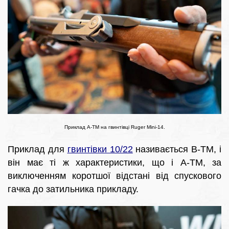
Приклад A-TM на гвинтівці Ruger Mini-14.
Приклад для
гвинтівки 10/22
називається B-TM, і
він має ті ж характеристики, що і A-TM, за
виключенням коротшої відстані від спускового
гачка до затильника прикладу.