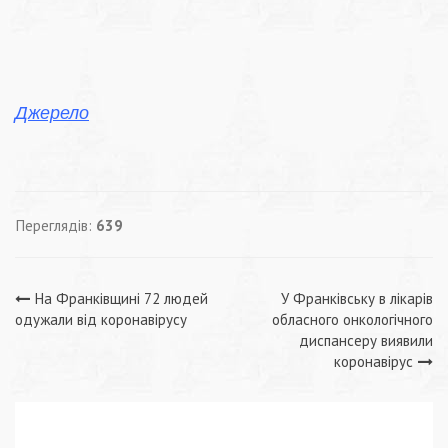
Джерело
Переглядів:
639
Навігація
На Франківщині 72 людей
У Франківську в лікарів
одужали від коронавірусу
обласного онкологічного
записів
диспансеру виявили
коронавірус