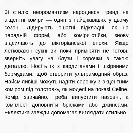
Зі стилю неоромантизм народився тренд на
акцентні коміри — один з найцікавіших у цьому
сезоні. Лідирують ошатні відкладні, як на
парадній формі, або коміри-стійки, знову
відсилають до вікторіанської епохи. Якщо
легковажні сукні ви поки приміряти не готові,
зверніть увагу на блузи і сорочки з такою
деталлю. Носіть їх з кардиганами і шкіряними
бермудами, щоб створити ультрамодний образ.
Найсміливіші можуть надіти сорочку з акцентним
коміром під толстовку, як моделі на показі Celine.
Комір, звичайно, треба випустити назовні, а
комплект доповнити брюками або джинсами.
Еклектика завжди допомагає виглядати стильно.