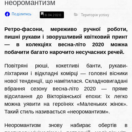
неоромантизм
Поділитись
Територія успіху
28.04.2020
Ретро-фасони, мереживо ручної роботи,
пишні рукави і зворушливий квітковий принт
— в колекціях весна-літо 2020 можна
побачити багато нарочито несучасних речей.
Повітряні рюші, кокетливі банти, рукави-
ліхтарики і відкладні комірці — головні вісники
нової тенденції, що намітилася. Складновигадані
вбрання сезону весна-літо 2020 — пряме
відсилання до Вікторіанської епохи: їх легко
можна уявити на героїнях «Маленьких жінок».
Такий стиль називається «неоромантизм».
Неоромантизм знову набирає обертів в