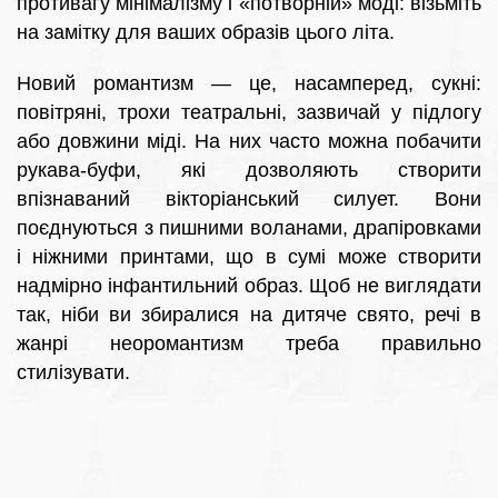
противагу мінімалізму і «потворній» моді: візьміть
на замітку для ваших образів цього літа.
Новий романтизм — це, насамперед, сукні:
повітряні, трохи театральні, зазвичай у підлогу
або довжини міді. На них часто можна побачити
рукава-буфи, які дозволяють створити
впізнаваний вікторіанський силует. Вони
поєднуються з пишними воланами, драпіровками
і ніжними принтами, що в сумі може створити
надмірно інфантильний образ. Щоб не виглядати
так, ніби ви збиралися на дитяче свято, речі в
жанрі неоромантизм треба правильно
стилізувати.