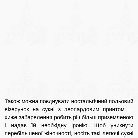
Також можна поєднувати ностальгічний польовий
візерунок на сукні з леопардовим принтом —
хиже забарвлення робить річ більш приземленою
і надає їй необхідну іронію. Щоб уникнути
перебільшеної жіночності, носіть такі летючі сукні