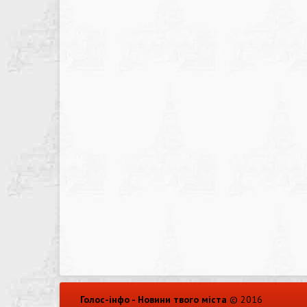
Голос-інфо - Новини твого міста
© 2016