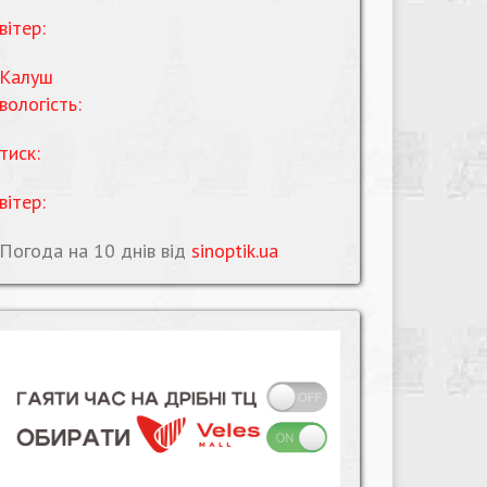
вітер:
Калуш
вологість:
тиск:
вітер:
Погода на 10 днів від
sinoptik.ua