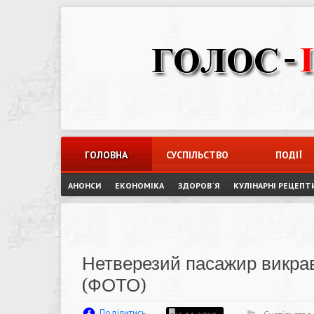
Skip
to
content
ГОЛОВНА
СУСПІЛЬСТВО
ПОДІЇ
АНОНСИ
ЕКОНОМІКА
ЗДОРОВ`Я
КУЛІНАРНІ РЕЦЕПТ
Нетверезий пасажир викрав
(ФОТО)
Поділитись