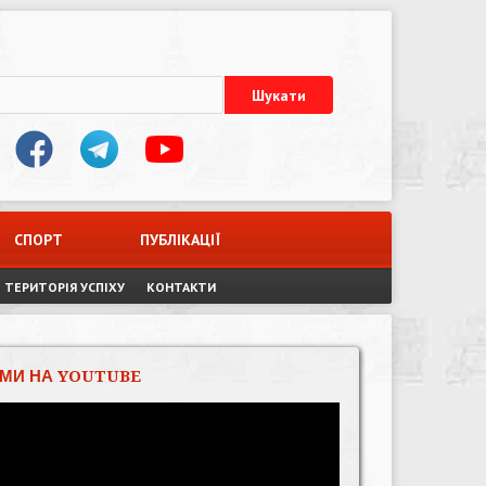
СПОРТ
ПУБЛІКАЦІЇ
ТЕРИТОРІЯ УСПІХУ
КОНТАКТИ
МИ НА YOUTUBE
Відеопрогравач