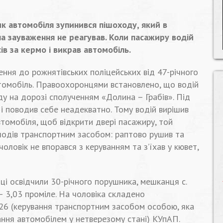
ик автомобіля зупинився пішоходу, який в
а зауваження не реагував. Коли пасажиру водій
ів за кермо і викрав автомобіль.
ння до рожнятівських поліцейських від 47-річного
втомобіль. Правоохоронцями встановлено, що водій
ду на дорозі сполученням «Долина – Грабів». Під
і поводив себе неадекватно. Тому водій вирішив
томобіля, щоб відкрити двері пасажиру, той
олодів транспортним засобом: раптово рушив та
 чоловік не впорався з керуванням та з’їхав у кювет,
ці освідчили 30-річного порушника, мешканця с.
 – 3,03 проміле. На чоловіка складено
. 126 (керування транспортним засобом особою, яка
вання автомобілем у нетверезому стані) КУпАП.