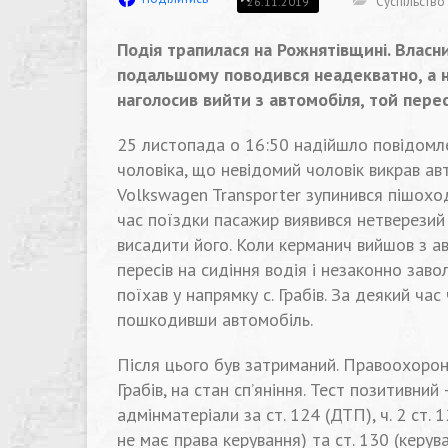
Суспільство
26.11.2019
Подія трапилася на Рожнятівщині. Власн
подальшому поводився неадекватно, а н
наголосив вийти з автомобіля, той перес
25 листопада о 16:50 надійшло повідомле
чоловіка, що невідомий чоловік викрав а
Volkswagen Trans
porter зупинився пішохо
час поїздки пасажир виявився нетверезий 
висадити його. Коли керманич вийшов з ав
пересів на сидіння водія і незаконно зав
поїхав у напрямку с. Грабів. За деякий час
пошкодивши автомобіль.
Після цього був затриманий. Правоохорон
Грабів, на стан сп’яніння. Тест позитивний
адмінматеріали за ст. 124 (ДТП), ч. 2 ст
не має права керування) та ст. 130 (керу