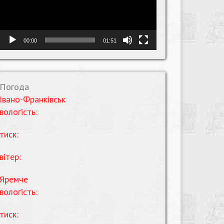
00:00
01:51
Погода
Івано-Франківськ
вологість:
тиск:
вітер:
Яремче
вологість:
тиск: