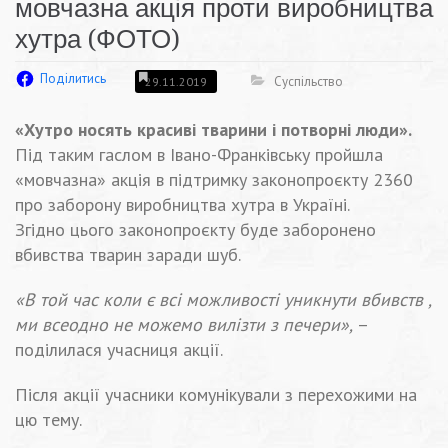
мовчазна акція проти виробництва
хутра (ФОТО)
Поділитись
Суспільство
29.11.2019
«Хутро носять красиві тварини і потворні люди».
Під таким гаслом в Івано-Франківську пройшла
«мовчазна» акція в підтримку законопроєкту 2360
про заборону виробництва хутра в Україні.
Згідно цього законопроєкту буде заборонено
вбивства тварин заради шуб.
«В той час коли є всі можливості уникнути вбивств ,
ми всеодно не можемо вилізти з печери»,
–
поділилася учасниця акції.
Після акції учасники комунікували з перехожими на
цю тему.