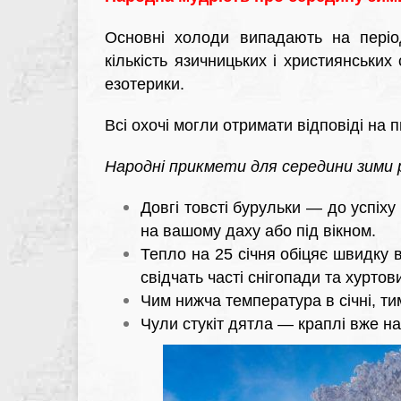
Основні холоди випадають на періо
кількість язичницьких і християнських
езотерики.
Всі охочі могли отримати відповіді на 
Народні прикмети для середини зими 
Довгі товсті бурульки — до успіху
на вашому даху або під вікном.
Тепло на 25 січня обіцяє швидку 
свідчать часті снігопади та хуртов
Чим нижча температура в січні, т
Чули стукіт дятла — краплі вже на