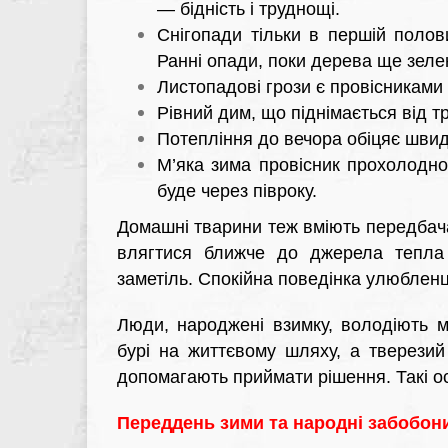
— бідність і труднощі.
Снігопади тільки в першій полов
Ранні опади, поки дерева ще зелен
Листопадові грози є провісниками
Рівний дим, що піднімається від т
Потепління до вечора обіцяє швид
М’яка зима провісник прохолодно
буде через півроку.
Домашні тварини теж вміють передбача
влягтися ближче до джерела тепла 
заметіль. Спокійна поведінка улюбленця
Люди, народжені взимку, володіють му
бурі на життєвому шляху, а тверезий 
допомагають приймати рішення. Такі о
Переддень зими та народні забобон