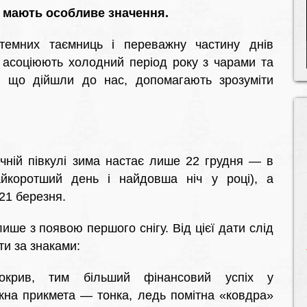
и мають особливе значення.
темних таємниць і переважну частину днів
 асоціюють холодний період року з чарами та
, що дійшли до нас, допомагають зрозуміти
ічній півкулі зима настає лише 22 грудня — в
йкоротший день і найдовша ніч у році), а
21 березня.
ше з появою першого снігу. Від цієї дати слід
ти за знаками:
покрив, тим більший фінансовий успіх у
жна прикмета — тонка, ледь помітна «ковдра»