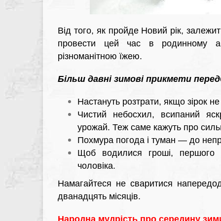
Від того, як пройде Новий рік, залежи
провести цей час в родинному аб
різноманітною їжею.
Більш давні зимові прикмети пере
Настануть розтрати, якщо зірок не
Чистий небосхил, всипаний яск
урожай. Теж саме кажуть про сильн
Похмура погода і туман — до непри
Щоб водилися гроші, першого в
чоловіка.
Намагайтеся не сваритися напередод
дванадцять місяців.
Народна мудрість про середину зим