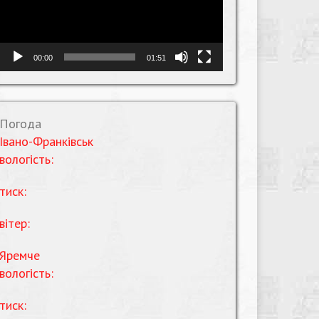
00:00
01:51
Погода
Івано-Франківськ
вологість:
тиск:
вітер:
Яремче
вологість:
тиск: