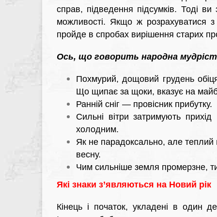
справ, підведення підсумків. Тоді ви
можливості. Якщо ж розрахуватися з 
пройде в спробах вирішення старих пр
Ось, що говорить народна мудріст
Похмурий, дощовий грудень обіцяє
Що щипає за щоки, вказує на майб
Ранній сніг — провісник прибутку.
Сильні вітри затримують прихід
холодним.
Як не парадоксально, але теплий 
весну.
Чим сильніше земля промерзне, ти
Які знаки з’являються на Новий рік
Кінець і початок, укладені в один 