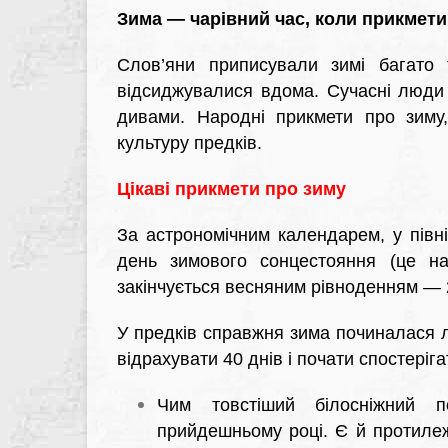
Зима — чарівний час, коли прикмет
Слов’яни приписували зимі багато 
відсиджувалися вдома. Сучасні люди
дивами. Народні прикмети про зиму
культуру предків.
Цікаві прикмети про зиму
За астрономічним календарем, у півн
день зимового сонцестояння (це на
закінчується весняним рівноденням — 
У предків справжня зима починалася ли
відрахувати 40 днів і почати спостеріга
Чим товстіший білосніжний 
прийдешньому році. Є й протиле