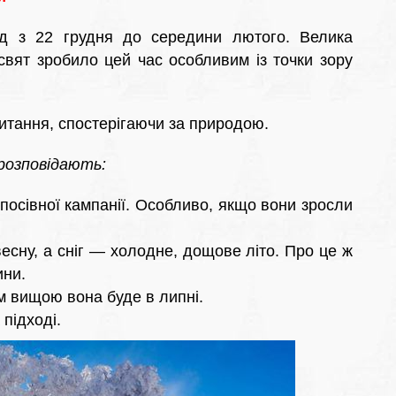
д з 22 грудня до середини лютого. Велика
 свят зробило цей час особливим із точки зору
питання, спостерігаючи за природою.
розповідають:
 посівної кампанії. Особливо, якщо вони зросли
весну, а сніг — холодне, дощове літо. Про це ж
ини.
им вищою вона буде в липні.
 підході.