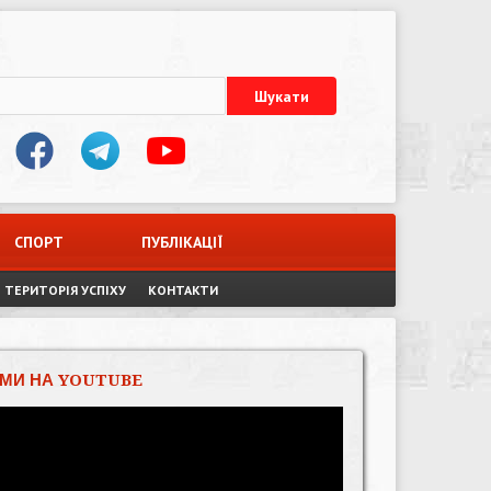
СПОРТ
ПУБЛІКАЦІЇ
ТЕРИТОРІЯ УСПІХУ
КОНТАКТИ
МИ НА YOUTUBE
Відеопрогравач