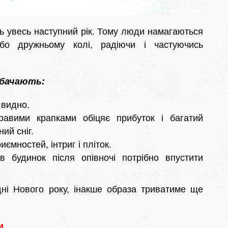
ть увесь наступний рік. Тому люди намагаються
о дружньому колі, радіючи і частуючись
дбачають:
 видно.
равими крапками обіцяє прибуток і багатий
ий сніг.
ємностей, інтриг і пліток.
 будинок після опівночі потрібно впустити
ні Нового року, інакше образа триватиме ще
и