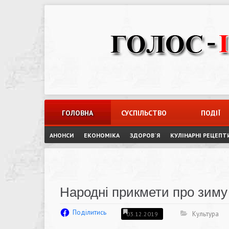
Skip
to
content
ГОЛОВНА
СУСПІЛЬСТВО
ПОДІЇ
АНОНСИ
ЕКОНОМІКА
ЗДОРОВ`Я
КУЛІНАРНІ РЕЦЕПТ
Народні прикмети про зиму
Поділитись
Культура
03.12.2019