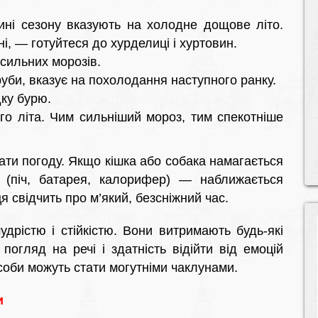
ині сезону вказують на холодне дощове літо.
і, — готуйтеся до хурделиці і хуртовин.
 сильних морозів.
руби, вказує на похолодання наступного ранку.
ку бурю.
го літа. Чим сильніший мороз, тим спекотніше
ти погоду. Якщо кішка або собака намагається
(піч, батарея, калорифер) — наближається
 свідчить про м’який, безсніжний час.
дрістю і стійкістю. Вони витримають будь-які
погляд на речі і здатність відійти від емоцій
соби можуть стати могутніми чаклунами.
и