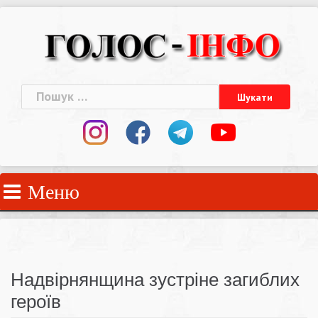
Skip
to
content
Пошук:
Меню
Надвірнянщина зустріне загиблих
героїв