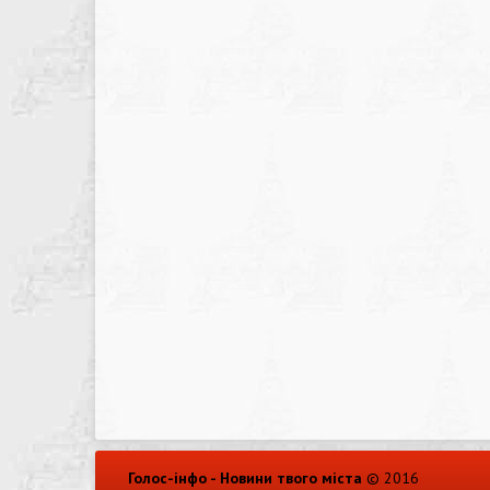
Голос-інфо - Новини твого міста
© 2016