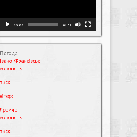
00:00
01:51
Погода
Івано-Франківськ
вологість:
тиск:
вітер:
Яремче
вологість:
тиск: