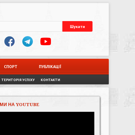
СПОРТ
ПУБЛІКАЦІЇ
ТЕРИТОРІЯ УСПІХУ
КОНТАКТИ
МИ НА YOUTUBE
Відеопрогравач