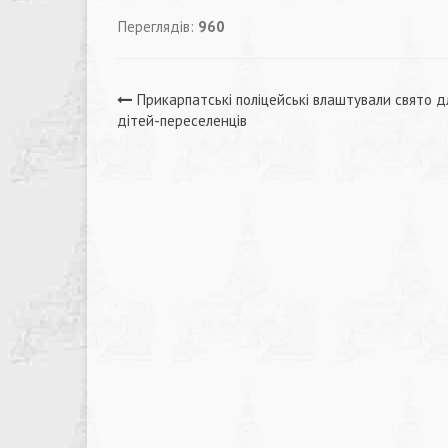
Переглядів:
960
Навігація
Прикарпатські поліцейські влаштували свято д
дітей-переселенців
записів