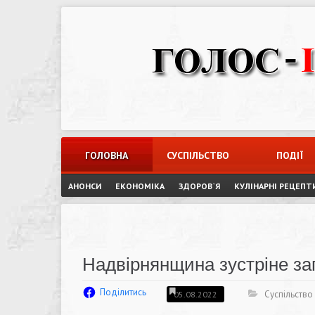
Skip
to
content
ГОЛОВНА
СУСПІЛЬСТВО
ПОДІЇ
АНОНСИ
ЕКОНОМІКА
ЗДОРОВ`Я
КУЛІНАРНІ РЕЦЕПТ
Надвірнянщина зустріне з
Поділитись
Суспільство
05.08.2022