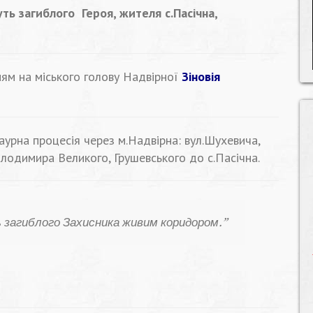
уть загиблого Героя, жителя с.Пасічна,
ям на міського голову Надвірної
Зіновія
аурна процесія через м.Надвірна: вул.Шухевича,
олодимира Великого, Грушевського до с.Пасічна.
 загиблого Захисника живим коридором.”