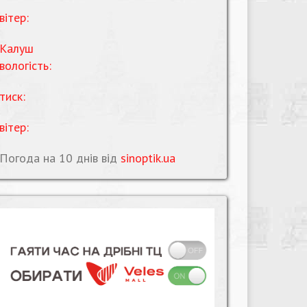
вітер:
Калуш
вологість:
тиск:
вітер:
Погода на 10 днів від
sinoptik.ua