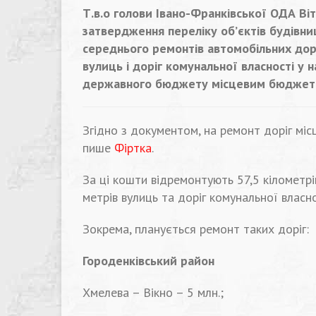
Т.в.о голови Івано-Франківської ОДА Ві
затвердження переліку об’єктів будівниц
середнього ремонтів автомобільних дорі
вулиць і доріг комунальної власності у 
державного бюджету місцевим бюджета
Згідно з документом, на ремонт доріг міс
пише
Фіртка
.
За ці кошти відремонтують 57,5 кілометрів
метрів вулиць та доріг комунальної власно
Зокрема, планується ремонт таких доріг:
Городенківський район
Хмелева – Вікно – 5 млн.;