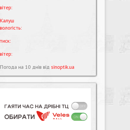
вітер:
Калуш
вологість:
тиск:
вітер:
Погода на 10 днів від
sinoptik.ua