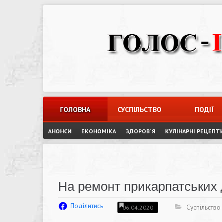
Skip
to
content
ГОЛОВНА
СУСПІЛЬСТВО
ПОДІЇ
АНОНСИ
ЕКОНОМІКА
ЗДОРОВ`Я
КУЛІНАРНІ РЕЦЕПТ
На ремонт прикарпатських 
Поділитись
Суспільство
06.04.2020