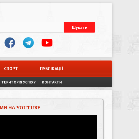
СПОРТ
ПУБЛІКАЦІЇ
ТЕРИТОРІЯ УСПІХУ
КОНТАКТИ
МИ НА YOUTUBE
Відеопрогравач