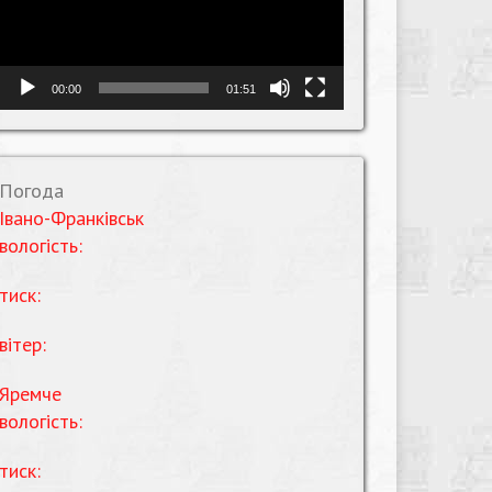
00:00
01:51
Погода
Івано-Франківськ
вологість:
тиск:
вітер:
Яремче
вологість:
тиск: