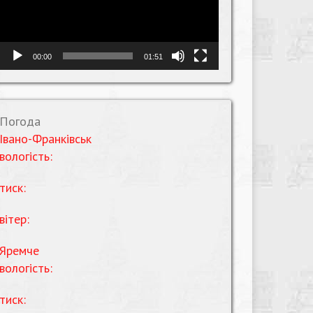
00:00
01:51
Погода
Івано-Франківськ
вологість:
тиск:
вітер:
Яремче
вологість:
тиск: