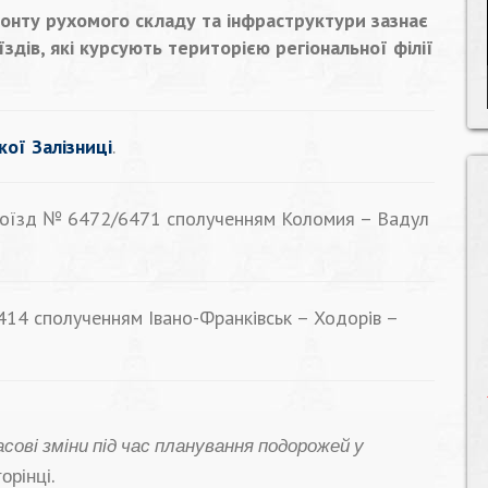
монту рухомого складу та інфраструктури зазнає
здів, які курсують територією регіональної філії
кої Залізниці
.
 поїзд № 6472/6471 сполученням Коломия – Вадул
414 сполученням Івано-Франківськ – Ходорів –
ові зміни під час планування подорожей у
орінці.