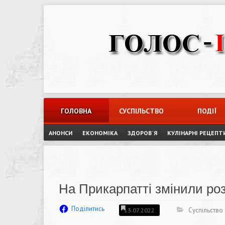
Skip
to
content
ГОЛОВНА
СУСПІЛЬСТВО
ПОДІЇ
АНОНСИ
ЕКОНОМІКА
ЗДОРОВ`Я
КУЛІНАРНІ РЕЦЕПТ
На Прикарпатті змінили роз
Поділитись
Суспільство
13.07.2022