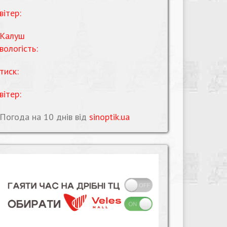
вітер:
Калуш
вологість:
тиск:
вітер:
Погода на 10 днів від
sinoptik.ua