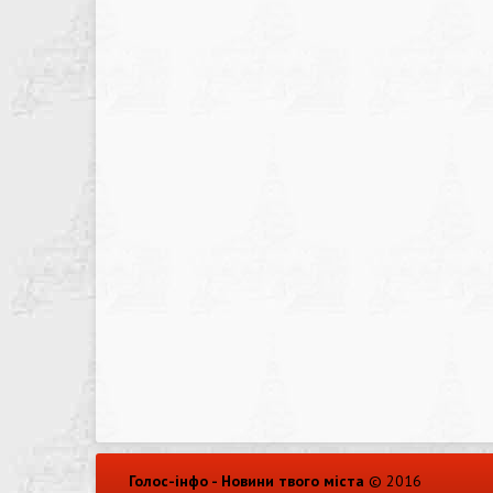
Голос-інфо - Новини твого міста
© 2016