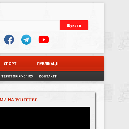
СПОРТ
ПУБЛІКАЦІЇ
ТЕРИТОРІЯ УСПІХУ
КОНТАКТИ
МИ НА YOUTUBE
Відеопрогравач