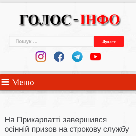
Skip
to
content
Пошук:
Меню
На Прикарпатті завершився
осінній призов на строкову службу