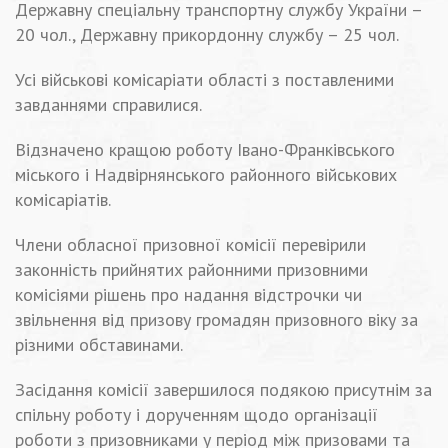
Державну спеціальну транспортну службу України –
20 чол., Державну прикордонну службу – 25 чол.
Усі військові комісаріати області з поставленими
завданнями справилися.
Відзначено кращою роботу Івано-Франківського
міського і Надвірнянського районного військових
комісаріатів.
Члени обласної призовної комісії перевірили
законність прийнятих районними призовними
комісіями рішень про надання відстрочки чи
звільнення від призову громадян призовного віку за
різними обставинами.
Засідання комісії завершилося подякою присутнім за
спільну роботу і дорученням щодо організації
роботи з призовниками у період між призовами та