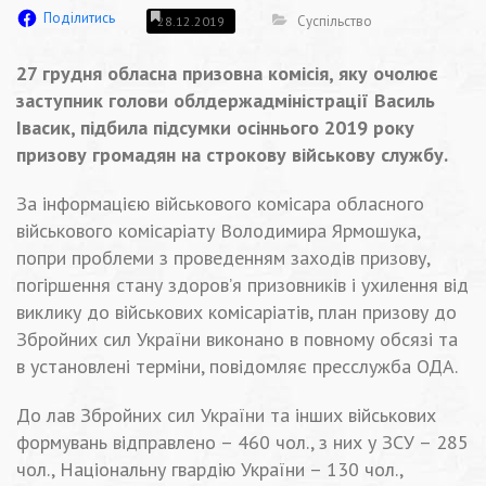
Поділитись
Суспільство
28.12.2019
27 грудня обласна призовна комісія, яку очолює
заступник голови облдержадміністрації Василь
Івасик, підбила підсумки осіннього 2019 року
призову громадян на строкову військову службу.
За інформацією військового комісара обласного
військового комісаріату Володимира Ярмошука,
попри проблеми з проведенням заходів призову,
погіршення стану здоров’я призовників і ухилення від
виклику до військових комісаріатів, план призову до
Збройних сил України виконано в повному обсязі та
в установлені терміни, повідомляє пресслужба ОДА.
До лав Збройних сил України та інших військових
формувань відправлено – 460 чол., з них у ЗСУ – 285
чол., Національну гвардію України – 130 чол.,