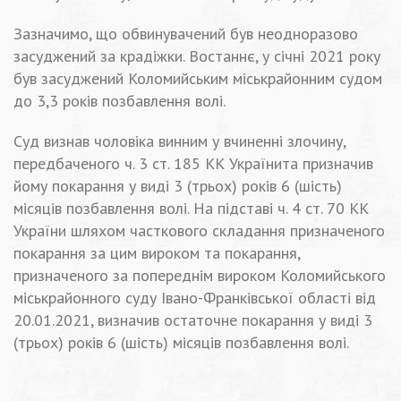
Зазначимо, що обвинувачений був неодноразово
засуджений за крадіжки. Востаннє, у січні 2021 року
був засуджений Коломийським міськрайонним судом
до 3,3 років позбавлення волі.
Суд визнав чоловіка винним у вчиненні злочину,
передбаченого ч. 3 ст. 185 КК Українита призначив
йому покарання у виді 3 (трьох) років 6 (шість)
місяців позбавлення волі. На підставі ч. 4 ст. 70 КК
України шляхом часткового складання призначеного
покарання за цим вироком та покарання,
призначеного за попереднім вироком Коломийського
міськрайонного суду Івано-Франківської області від
20.01.2021, визначив остаточне покарання у виді 3
(трьох) років 6 (шість) місяців позбавлення волі.