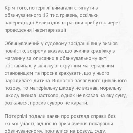
Крім того, потерпілі вимагали стягнути з
обвинуваченого 12 тис. гривень, оскільки
напередодні Великодня втратили прибуток через
проведення інвентаризації.
Обвинувачений у судовому засіданні вину визнав
повністю, зокрема вказав, що вчинив крадіжку з
магазину за описаних в обвинувальному акті
обставинах, у зв`язку зі скрутним матеріальним
становищем та просив врахувати, що у нього
народилася дитина. Відносно заявленого цивільного
позову, то матеріальну шкоду не визнав, моральну
шкоду визнав частково, однак не вказав на яку суму,
розкаявся, просив суворо не карати.
Потерпілі подали заяви про розгляд справи без
їхньої участі, відносно призначення покарання
обвинуваченому, поклалися на розсуд суду.