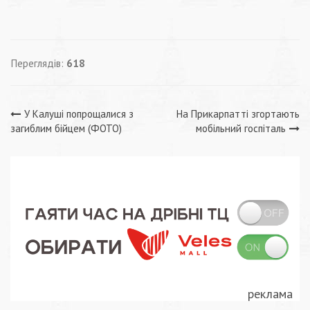
Переглядів:
618
Навігація
У Калуші попрощалися з
На Прикарпатті згортають
загиблим бійцем (ФОТО)
мобільний госпіталь
записів