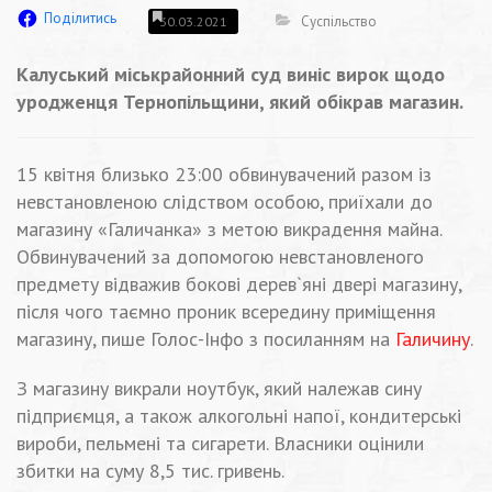
Поділитись
Суспільство
30.03.2021
Калуський міськрайонний суд виніс вирок щодо
уродженця Тернопільщини, який обікрав магазин.
15 квітня близько 23:00 обвинувачений разом із
невстановленою слідством особою, приїхали до
магазину «Галичанка» з метою викрадення майна.
Обвинувачений за допомогою невстановленого
предмету відважив бокові дерев`яні двері магазину,
після чого таємно проник всередину приміщення
магазину, пише Голос-Інфо з посиланням на
Галичину
.
З магазину викрали ноутбук, який належав сину
підприємця, а також алкогольні напої, кондитерські
вироби, пельмені та сигарети. Власники оцінили
збитки на суму 8,5 тис. гривень.