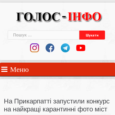
Skip
to
content
Пошук:
Меню
На Прикарпатті запустили конкурс
на найкращі карантинні фото міст