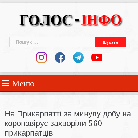
Skip
to
content
Пошук:
Меню
На Прикарпатті за минулу добу на
коронавірус захворіли 560
прикарпатців