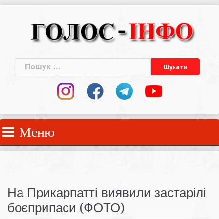
Skip
to
content
Пошук:
Меню
На Прикарпатті виявили застарілі
боєприпаси (ФОТО)