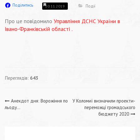
Поділитись
Події
20.11.2019
Про це повідомило
Управління ДСНС України в
Івано-Франківській області .
Переглядів:
643
Навігація
Анекдот дня: Ворожіння по
У Коломиї визначили проекти-
льоду…
переможці громадського
записів
бюджету 2020