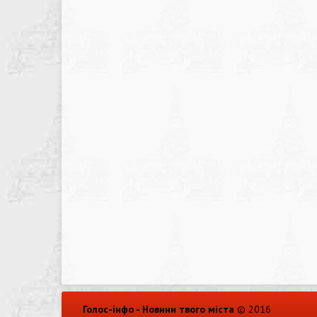
Голос-інфо - Новини твого міста
© 2016