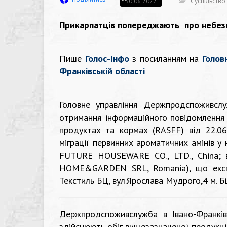
Суспільство
30.06.2022
Прикарпатців попереджають про небезп
Пише
Голос-Інфо
з посиланням на
Голов
Франківській області
Головне управління Держпродспоживслу
отримання інформаційного повідомлення
продуктах та кормах (RASFF) від 22.0
міграції первинних ароматичних амінів 
FUTURE HOUSEWARE CO., LTD., China; ви
HOME&GARDEN SRL, Romania), що експ
Текстиль БЦ, вул.Ярослава Мудрого,4 м. Бі
Держпродспоживслужба в Івано-Франківс
здійснюють обіг вищезазначеної продукції 