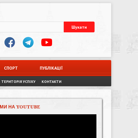
СПОРТ
ПУБЛІКАЦІЇ
ТЕРИТОРІЯ УСПІХУ
КОНТАКТИ
МИ НА YOUTUBE
Відеопрогравач