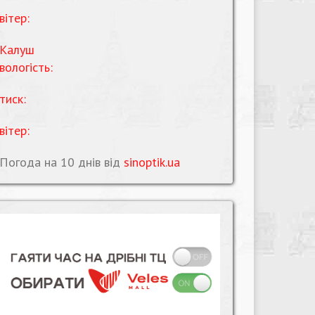
вітер:
Калуш
вологість:
тиск:
вітер:
Погода на 10 днів від
sinoptik.ua