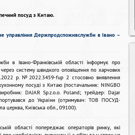
ечний посуд з Китаю.
не управління Держпродспоживслужби в Івано –
жби в Івано-Франківській області інформує про
 через систему швидкого оповіщення по харчових
6.2022 р. №2022.3459-fup 2 стосовно виявлення
у кухонному посуді з Китаю (постачальник: NINGBO
робник: DAJAR Sp.z.o.o. Poland; трейдер: Dajar
ортувався до України (отримувач: ТОВ ПОСУД-
ла церква, Київська обл., 09100).
ькій області попереджає операторів ринку, які
про необхідність вилучити її з обігу та у строк не