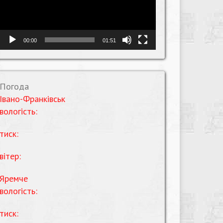
00:00
01:51
Погода
Івано-Франківськ
вологість:
тиск:
вітер:
Яремче
вологість:
тиск: