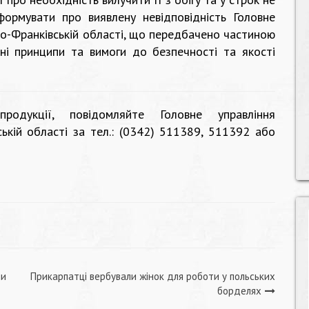
ормувати про виявлену невідповідність Головне
о-Франківській області, що передбачено частиною
ні принципи та вимоги до безпечності та якості
одукції, повідомляйте Головне управління
кій області за тел.: (0342) 511389, 511392 або
ми
Прикарпатці вербували жінок для роботи у польських
борделях