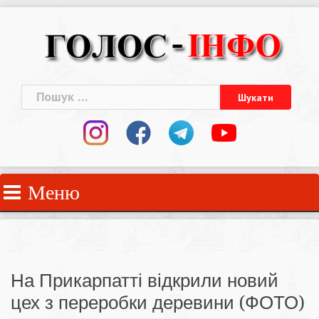
Skip
to
content
Пошук:
Меню
На Прикарпатті відкрили новий
цех з переробки деревини (ФОТО)