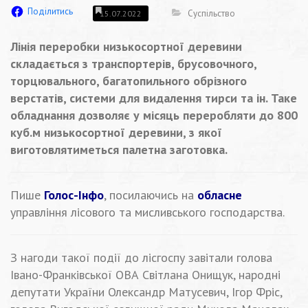
Поділитись
Суспільство
15.07.2022
Лінія переробки низькосортної деревини
складається з транспортерів, брусовочного,
торцювального, багатопильного обрізного
верстатів, системи для видалення тирси та ін. Таке
обладнання дозволяє у місяць переробляти до 800
куб.м низькосортної деревини, з якої
виготовлятиметься палетна заготовка.
Пише
Голос-Інфо
, посилаючись на
обласне
управління лісового та мисливського господарства.
З нагоди такої події до лісгоспу завітали голова
Івано-Франківської ОВА Світлана Онищук, народні
депутати України Олександр Матусевич, Ігор Фріс,