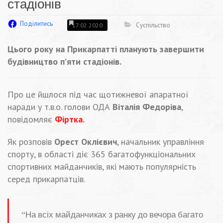
стадіонів
Поділитись
Суспільство
17.02.2020
Цього року на Прикарпатті планують завершити
будівництво п’яти стадіонів.
Про це йшлося під час щотижневої апаратної
наради у т.в.о. голови ОДА
Віталія Федоріва
,
повідомляє
Фіртка
.
Як розповів
Орест
Оклієвич
, начальник управління
спорту, в області діє 365 багатофункціональних
спортивних майданчиків, які мають популярність
серед прикарпатців.
“На всіх майданчиках з ранку до вечора багато